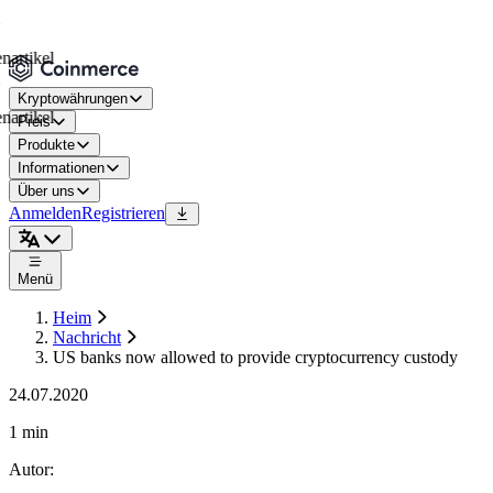
kel
Kryptowährungen
kel
Preis
Produkte
Informationen
Über uns
Anmelden
Registrieren
Menü
Heim
Nachricht
US banks now allowed to provide cryptocurrency custody
24.07.2020
1 min
Autor
: