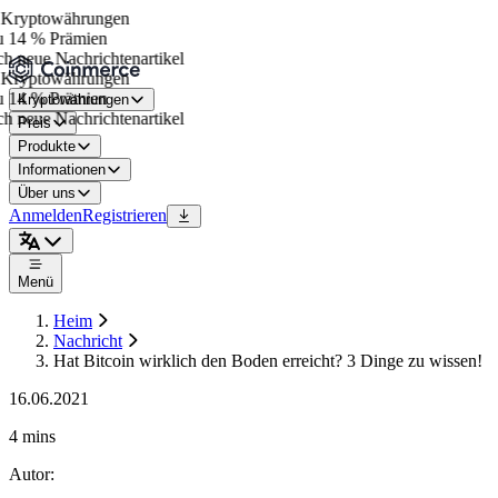
Kryptowährungen
 14 % Prämien
h neue Nachrichtenartikel
Kryptowährungen
 14 % Prämien
Kryptowährungen
h neue Nachrichtenartikel
Preis
Produkte
Informationen
Über uns
Anmelden
Registrieren
Menü
Heim
Nachricht
Hat Bitcoin wirklich den Boden erreicht? 3 Dinge zu wissen!
16.06.2021
4 mins
Autor
: