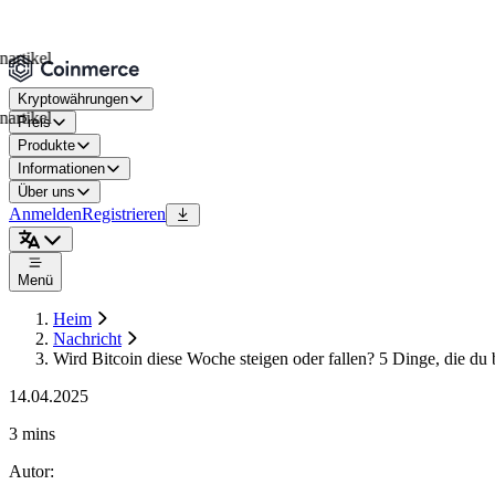
el
Kryptowährungen
el
Preis
Produkte
Informationen
Über uns
Anmelden
Registrieren
Menü
Heim
Nachricht
Wird Bitcoin diese Woche steigen oder fallen? 5 Dinge, die du b
14.04.2025
3 mins
Autor
: