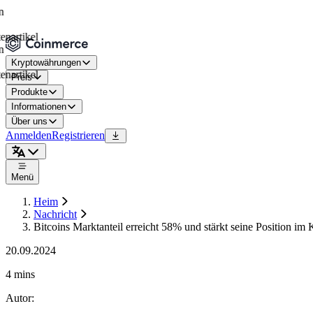
ikel
Kryptowährungen
ikel
Preis
Produkte
Informationen
Über uns
Anmelden
Registrieren
Menü
Heim
Nachricht
Bitcoins Marktanteil erreicht 58% und stärkt seine Position im
20.09.2024
4 mins
Autor
: