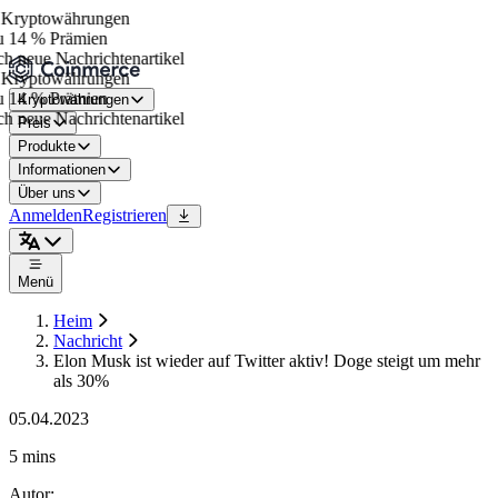
Kryptowährungen
 14 % Prämien
h neue Nachrichtenartikel
Kryptowährungen
 14 % Prämien
Kryptowährungen
h neue Nachrichtenartikel
Preis
Produkte
Informationen
Über uns
Anmelden
Registrieren
Menü
Heim
Nachricht
Elon Musk ist wieder auf Twitter aktiv! Doge steigt um mehr
als 30%
05.04.2023
5 mins
Autor
: