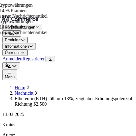
yptowährungen
14 % Prämien
neue Nachrichtenartikel
yptowährungen
14 % Prämien
Kryptowährungen
neue Nachrichtenartikel
Preis
Produkte
Informationen
Über uns
Anmelden
Registrieren
Menü
Heim
Nachricht
Ethereum (ETH) fällt um 13%, zeigt aber Erholungspotenzial
Richtung $2.500
13.03.2025
3 mins
Autor
: