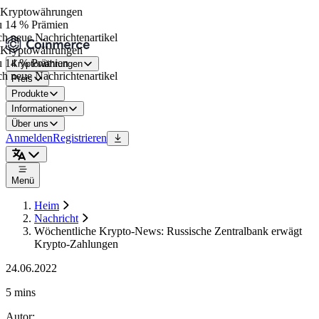
Kryptowährungen
 14 % Prämien
h neue Nachrichtenartikel
Kryptowährungen
 14 % Prämien
Kryptowährungen
h neue Nachrichtenartikel
Preis
Produkte
Informationen
Über uns
Anmelden
Registrieren
Menü
Heim
Nachricht
Wöchentliche Krypto-News: Russische Zentralbank erwägt
Krypto-Zahlungen
24.06.2022
5 mins
Autor
: