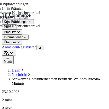
Kryptowährungen
 14 % Prämien
h neue Nachrichtenartikel
Kryptowährungen
 14 % Prämien
Kryptowährungen
h neue Nachrichtenartikel
Preis
Produkte
Informationen
Über uns
Anmelden
Registrieren
Menü
Heim
Nachricht
Schweizer Hotelunternehmen betritt die Welt des Bitcoin-
Minings
23.10.2023
2 mins
Autor
: