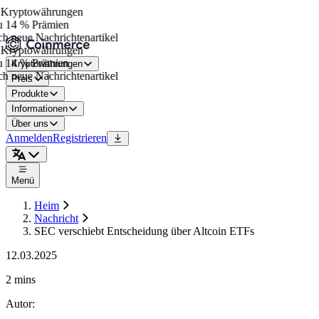
Kryptowährungen
 14 % Prämien
h neue Nachrichtenartikel
Kryptowährungen
 14 % Prämien
Kryptowährungen
h neue Nachrichtenartikel
Preis
Produkte
Informationen
Über uns
Anmelden
Registrieren
Menü
Heim
Nachricht
SEC verschiebt Entscheidung über Altcoin ETFs
12.03.2025
2 mins
Autor
: