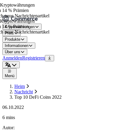
Kryptowährungen
 14 % Prämien
h neue Nachrichtenartikel
Kryptowährungen
 14 % Prämien
Kryptowährungen
h neue Nachrichtenartikel
Preis
Produkte
Informationen
Über uns
Anmelden
Registrieren
Menü
Heim
Nachricht
Top 10 DeFi Coins 2022
06.10.2022
6 mins
Autor
: