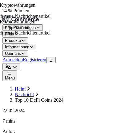
Kryptowährungen
 14 % Prämien
h neue Nachrichtenartikel
Kryptowährungen
 14 % Prämien
Kryptowährungen
h neue Nachrichtenartikel
Preis
Produkte
Informationen
Über uns
Anmelden
Registrieren
Menü
Heim
Nachricht
Top 10 DeFi Coins 2024
22.05.2024
7 mins
Autor
: