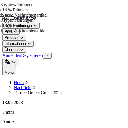
Kryptowährungen
 14 % Prämien
h neue Nachrichtenartikel
Kryptowährungen
 14 % Prämien
Kryptowährungen
h neue Nachrichtenartikel
Preis
Produkte
Informationen
Über uns
Anmelden
Registrieren
Menü
Heim
Nachricht
Top 10 Oracle Coins 2023
13.02.2023
8 mins
Autor
: