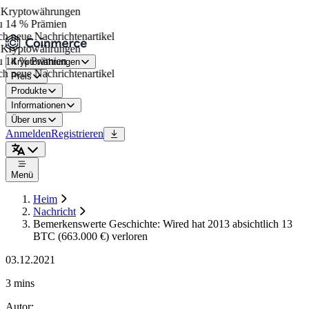
Kryptowährungen
 14 % Prämien
h neue Nachrichtenartikel
Kryptowährungen
 14 % Prämien
Kryptowährungen
h neue Nachrichtenartikel
Preis
Produkte
Informationen
Über uns
Anmelden
Registrieren
Menü
Heim
Nachricht
Bemerkenswerte Geschichte: Wired hat 2013 absichtlich 13
BTC (663.000 €) verloren
03.12.2021
3 mins
Autor
: