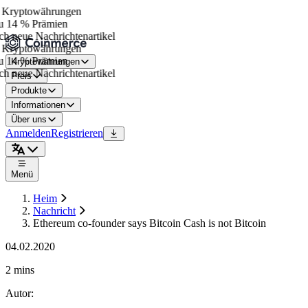
Kryptowährungen
 14 % Prämien
h neue Nachrichtenartikel
Kryptowährungen
 14 % Prämien
Kryptowährungen
h neue Nachrichtenartikel
Preis
Produkte
Informationen
Über uns
Anmelden
Registrieren
Menü
Heim
Nachricht
Ethereum co-founder says Bitcoin Cash is not Bitcoin
04.02.2020
2 mins
Autor
: