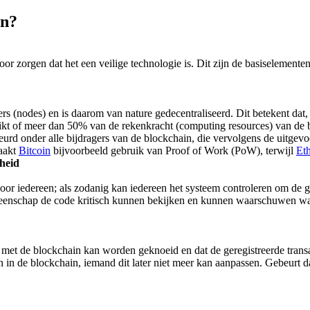
in?
r zorgen dat het een veilige technologie is. Dit zijn de basiselementen
s (nodes) en is daarom van nature gedecentraliseerd. Dit betekent dat, i
t of meer dan 50% van de rekenkracht (computing resources) van de 
eurd onder alle bijdragers van de blockchain, die vervolgens de uitge
maakt
Bitcoin
bijvoorbeeld gebruik van Proof of Work (PoW), terwijl
Et
rheid
r voor iedereen; als zodanig kan iedereen het systeem controleren om de 
eenschap de code kritisch kunnen bekijken en kunnen waarschuwen wanne
met de blockchain kan worden geknoeid en dat de geregistreerde transac
n in de blockchain, iemand dit later niet meer kan aanpassen. Gebeurt 