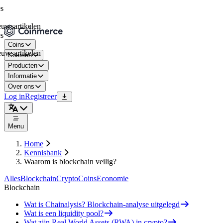
artikelen
Coins
artikelen
Koersen
Producten
Informatie
Over ons
Log in
Registreer
Menu
Home
Kennisbank
Waarom is blockchain veilig?
Alles
Blockchain
Crypto
Coins
Economie
Blockchain
Wat is Chainalysis? Blockchain-analyse uitgelegd
Wat is een liquidity pool?
Wat zijn Real World Assets (RWA) in crypto?