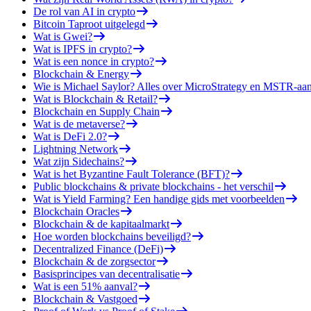
De rol van AI in crypto
Bitcoin Taproot uitgelegd
Wat is Gwei?
Wat is IPFS in crypto?
Wat is een nonce in crypto?
Blockchain & Energy
Wie is Michael Saylor? Alles over MicroStrategy en MSTR-aa
Wat is Blockchain & Retail?
Blockchain en Supply Chain
Wat is de metaverse?
Wat is DeFi 2.0?
Lightning Network
Wat zijn Sidechains?
Wat is het Byzantine Fault Tolerance (BFT)?
Public blockchains & private blockchains - het verschil
Wat is Yield Farming? Een handige gids met voorbeelden
Blockchain Oracles
Blockchain & de kapitaalmarkt
Hoe worden blockchains beveiligd?
Decentralized Finance (DeFi)
Blockchain & de zorgsector
Basisprincipes van decentralisatie
Wat is een 51% aanval?
Blockchain & Vastgoed