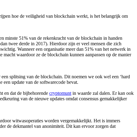
jpen hoe de veiligheid van blockchain werkt, is het belangrijk om
 ten minste 51% van de rekenkracht van de blockchain in handen
dan twee derde in 2017). Hierdoor zijn er veel mensen die zich
venwichtig. Wanneer een organisatie meer dan 51% van het netwerk in
rote macht waardoor ze de blockchain kunnen aanpassen op de manier
r een splitsing van de blockchain. Dit noemen we ook wel een ‘hard
die een update van de softwarecode bevat.
ht en dat de bijbehorende
cryptomunt
in waarde zal dalen. Er kan ook
goedkeuring van de nieuwe updates omdat consensus gemakkelijker
aardoor witwasoperaties worden vergemakkelijkt. Het is immers
nder de dekmantel van anonimiteit. Dit kan ervoor zorgen dat