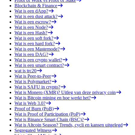
Proof of Work vs Proof of Stake
Blockchain & Finance
Wat is een dApp?
Wat is een dust attack?
Wat is een escrow?
Wat is een Node?
Wat is een Hash?
Wat is een soft fork?
Wat is een hard fork?
Wat is een Masternode?
Wat is een DAG?
Wat is een crypto wallet?
Wat is een smart contract?
wat is trc20
Wat is Peer-to-Peer
Wat is Polymarket?
Wat is SAFU in crypto?
Wat is Monero (XMR)? Uitleg van deze privacy coin
Wat is Bitcoin mining en hoe werkt het?
Wat is Web 3.0?
Proof of Burn (PoB)
Wat is Proof of Participation (PoP)
Wat is Binance Smart Chain (BSC)?
Wat is Altcoin Season? Trends, cycli en kansen uitgelegd
Segregated Witness