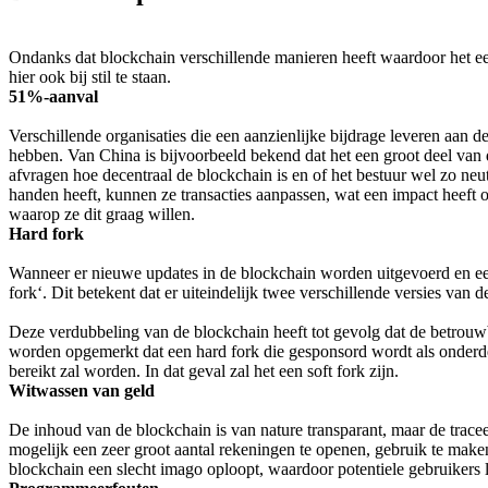
Ondanks dat blockchain verschillende manieren heeft waardoor het een
hier ook bij stil te staan.
51%-aanval
Verschillende organisaties die een aanzienlijke bijdrage leveren aa
hebben. Van China is bijvoorbeeld bekend dat het een groot deel van 
afvragen hoe decentraal de blockchain is en of het bestuur wel zo ne
handen heeft, kunnen ze transacties aanpassen, wat een impact heeft
waarop ze dit graag willen.
Hard fork
Wanneer er nieuwe updates in de blockchain worden uitgevoerd en een
fork‘. Dit betekent dat er uiteindelijk twee verschillende versies van
Deze verdubbeling van de blockchain heeft tot gevolg dat de betrouw
worden opgemerkt dat een hard fork die gesponsord wordt als onderd
bereikt zal worden. In dat geval zal het een soft fork zijn.
Witwassen van geld
De inhoud van de blockchain is van nature transparant, maar de trac
mogelijk een zeer groot aantal rekeningen te openen, gebruik te make
blockchain een slecht imago oploopt, waardoor potentiele gebruikers