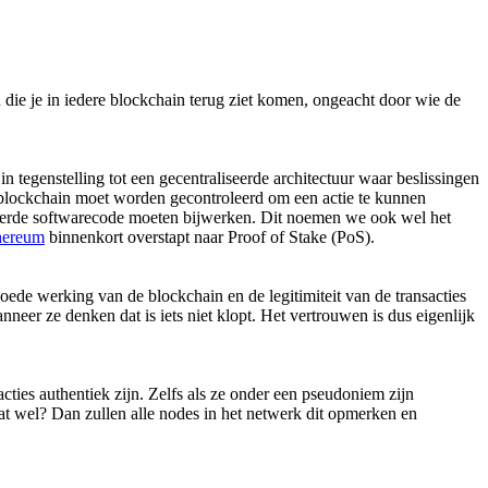
 die je in iedere blockchain terug ziet komen, ongeacht door wie de
n tegenstelling tot een gecentraliseerde architectuur waar beslissingen
blockchain moet worden gecontroleerd om een actie te kunnen
voerde softwarecode moeten bijwerken. Dit noemen we ook wel het
hereum
binnenkort overstapt naar Proof of Stake (PoS).
goede werking van de blockchain en de legitimiteit van de transacties
er ze denken dat is iets niet klopt. Het vertrouwen is dus eigenlijk
ties authentiek zijn. Zelfs als ze onder een pseudoniem zijn
dat wel? Dan zullen alle nodes in het netwerk dit opmerken en