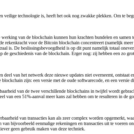
 veilige technologie is, heeft het ook nog zwakke plekken. Om te begri
n de werking van de blockchain kunnen hun krachten bundelen en samen
de rekenkracht voor de Bitcoin blockchain concentreert (namelijk meer 
utraal is. De beslissingsbevoegdheid is op dit punt namelijk totaal one
 op de geschiedenis van de blockchain. Erger nog: zij hebben een zo g
 deel van het netwerk deze nieuwe updates niet overneemt, ontstaat e
 de blockchain zijn: een versie met de oude softwarecode, en een versie 
baarheid van de twee verschillende blockchains in twijfel wordt gebrac
eel van een 51%-aanval meer kans zal hebben om te resulteren in de 
eerbaarheid van transacties kan als zeer complex worden opgemerkt, w
n van bijvoorbeeld eenmalige rekeningen en transacties uit te voeren o
 liever geen gebruik maken van deze techniek.