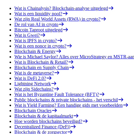
Wat is Chainalysis? Blockchain-analyse uitgelegd
Wat is een liquidity pool?
Wat zijn Real World Assets (RWA) in crypto?
De rol van AI in crypto
Bitcoin Taproot uitgelegd
Wat is Gwei?
Wat is IPFS in crypto?
Wat is een nonce in crypto?
Blockchain & Energy
Wie is Michael Saylor? Alles over MicroStrategy en MSTR-aa
Wat is Blockchain & Retail?
Blockchain en Supply Chain
Wat is de metaverse?
Wat is DeFi 2.0?
Lightning Network
Wat zijn Sidechains?
Wat is het Byzantine Fault Tolerance (BFT)?
Public blockchains & private blockchains - het verschil
Wat is Yield Farming? Een handige gids met voorbeelden
Blockchain Oracles
Blockchain & de kapitaalmarkt
Hoe worden blockchains beveiligd?
Decentralized Finance (DeFi)
Blockchain & de zorgsector