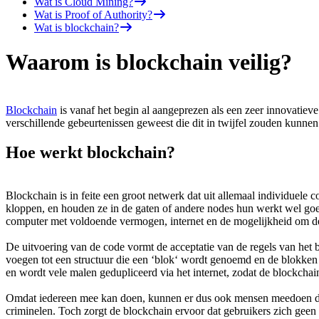
Wat is Cloud Mining?
Wat is Proof of Authority?
Wat is blockchain?
Waarom is blockchain veilig?
Blockchain
is vanaf het begin al aangeprezen als een zeer innovatiev
verschillende gebeurtenissen geweest die dit in twijfel zouden kunne
Hoe werkt blockchain?
Blockchain is in feite een groot netwerk dat uit allemaal individuele
kloppen, en houden ze in de gaten of andere nodes hun werkt wel goed 
computer met voldoende vermogen, internet en de mogelijkheid om de
De uitvoering van de code vormt de acceptatie van de regels van het b
voegen tot een structuur die een ‘blok‘ wordt genoemd en de blokken t
en wordt vele malen gedupliceerd via het internet, zodat de blockchai
Omdat iedereen mee kan doen, kunnen er dus ook mensen meedoen die 
criminelen. Toch zorgt de blockchain ervoor dat gebruikers zich gee