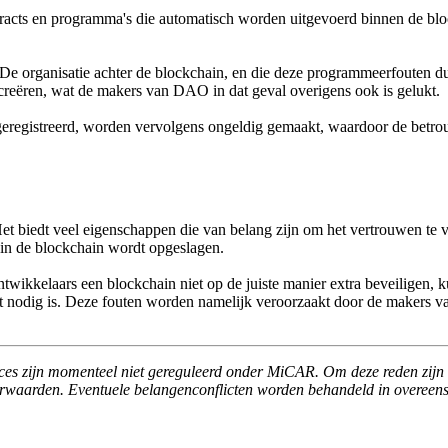
acts en programma's die automatisch worden uitgevoerd binnen de blo
e organisatie achter de blockchain, en die deze programmeerfouten dus 
creëren, wat de makers van DAO in dat geval overigens ook is gelukt.
geregistreerd, worden vervolgens ongeldig gemaakt, waardoor de betro
 Het biedt veel eigenschappen die van belang zijn om het vertrouwen te
t in de blockchain wordt opgeslagen.
wikkelaars een blockchain niet op de juiste manier extra beveiligen, k
niet nodig is. Deze fouten worden namelijk veroorzaakt door de makers v
ces zijn momenteel niet gereguleerd onder MiCAR. Om deze reden zijn 
orwaarden. Eventuele belangenconflicten worden behandeld in overeen