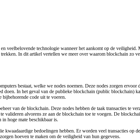
e en veelbelovende technologie wanneer het aankomt op de veiligheid. M
n trekken. In dit artikel vertellen we meer over waarom blockchain zo 
 computers bestaat, welke we nodes noemen. Deze nodes zorgen ervoor da
doen. In het geval van de publieke blockchain (public blockchain) kan i
 bijbehorende code uit te voeren.
eheer van de blockchain. Deze nodes hebben de taak transacties te verz
e valideren alvorens ze aan de blockchain toe te voegen. De blockchain
n in hoge mate beschikbaar is.
kwaadaardige bedoelingen hebben. Er worden veel transacties op de bl
n zorgen hoeven te maken om de veiligheid van hun gegevens.