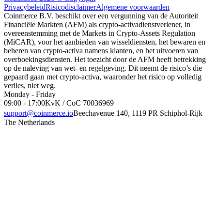
Privacybeleid
Risicodisclaimer
Algemene voorwaarden
Coinmerce B.V. beschikt over een vergunning van de Autoriteit
Financiële Markten (AFM) als crypto-activadienstverlener, in
overeenstemming met de Markets in Crypto-Assets Regulation
(MiCAR), voor het aanbieden van wisseldiensten, het bewaren en
beheren van crypto-activa namens klanten, en het uitvoeren van
overboekingsdiensten. Het toezicht door de AFM heeft betrekking
op de naleving van wet- en regelgeving. Dit neemt de risico’s die
gepaard gaan met crypto-activa, waaronder het risico op volledig
verlies, niet weg.
Monday - Friday
09:00 - 17:00
KvK / CoC 70036969
support@coinmerce.io
Beechavenue 140, 1119 PR Schiphol-Rijk
The Netherlands