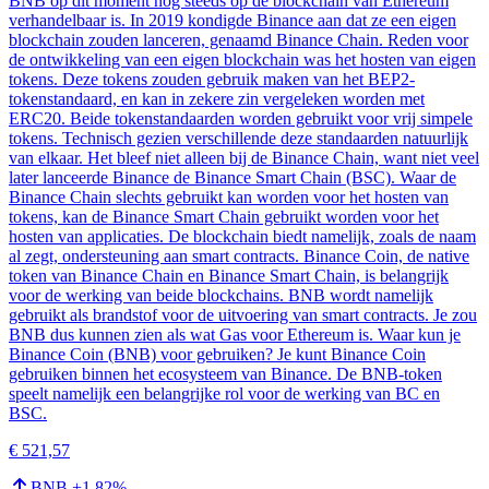
BNB op dit moment nog steeds op de blockchain van Ethereum
verhandelbaar is. In 2019 kondigde Binance aan dat ze een eigen
blockchain zouden lanceren, genaamd Binance Chain. Reden voor
de ontwikkeling van een eigen blockchain was het hosten van eigen
tokens. Deze tokens zouden gebruik maken van het BEP2-
tokenstandaard, en kan in zekere zin vergeleken worden met
ERC20. Beide tokenstandaarden worden gebruikt voor vrij simpele
tokens. Technisch gezien verschillende deze standaarden natuurlijk
van elkaar. Het bleef niet alleen bij de Binance Chain, want niet veel
later lanceerde Binance de Binance Smart Chain (BSC). Waar de
Binance Chain slechts gebruikt kan worden voor het hosten van
tokens, kan de Binance Smart Chain gebruikt worden voor het
hosten van applicaties. De blockchain biedt namelijk, zoals de naam
al zegt, ondersteuning aan smart contracts. Binance Coin, de native
token van Binance Chain en Binance Smart Chain, is belangrijk
voor de werking van beide blockchains. BNB wordt namelijk
gebruikt als brandstof voor de uitvoering van smart contracts. Je zou
BNB dus kunnen zien als wat Gas voor Ethereum is. Waar kun je
Binance Coin (BNB) voor gebruiken? Je kunt Binance Coin
gebruiken binnen het ecosysteem van Binance. De BNB-token
speelt namelijk een belangrijke rol voor de werking van BC en
BSC.
€ 521,57
BNB
+
1.82
%