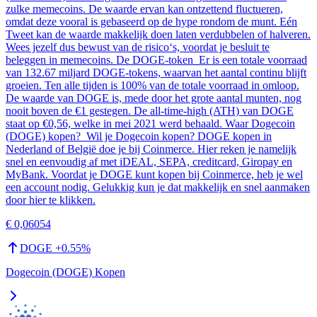
zulke memecoins. De waarde ervan kan ontzettend fluctueren,
omdat deze vooral is gebaseerd op de hype rondom de munt. Eén
Tweet kan de waarde makkelijk doen laten verdubbelen of halveren.
Wees jezelf dus bewust van de risico‘s, voordat je besluit te
beleggen in memecoins. De DOGE-token Er is een totale voorraad
van 132.67 miljard DOGE-tokens, waarvan het aantal continu blijft
groeien. Ten alle tijden is 100% van de totale voorraad in omloop.
De waarde van DOGE is, mede door het grote aantal munten, nog
nooit boven de €1 gestegen. De all-time-high (ATH) van DOGE
staat op €0,56, welke in mei 2021 werd behaald. Waar Dogecoin
(DOGE) kopen? Wil je Dogecoin kopen? DOGE kopen in
Nederland of België doe je bij Coinmerce. Hier reken je namelijk
snel en eenvoudig af met iDEAL, SEPA, creditcard, Giropay en
MyBank. Voordat je DOGE kunt kopen bij Coinmerce, heb je wel
een account nodig. Gelukkig kun je dat makkelijk en snel aanmaken
door hier te klikken.
€ 0,06054
DOGE
+
0.55
%
Dogecoin (DOGE) Kopen