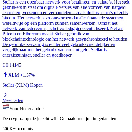
Stellar is een openbaar netwerk voor betalingen en valuta‘s. Het stelt
gebruikers in staat om digitale versies van alle vormen van fiatgeld
te creëren, verzenden en verhandelen – zoals dollars, euro‘s of zelfs
bitcoin. Het netwerk is zo ontworpen dat alle financiële systemen
wereldwijd op één platform kunnen samenwerken. Omdat het
netwerk van iedereen is, is het volledig gedecentraliseerd. Net als
Bitcoin en Ethereum maakt Stellar gebruik van
blockchaintechnologie om het netwerk gesynchroniseerd te houden.
De gebruikerservaring is echter veel gebruiksvriendelijker en
vergelijkbaar met het gebruik van contant geld. Stellar is
energiezuiniger, sneller en goedkoper.
€ 0,14145
XLM
+
1.37
%
Stellar (XLM) Kopen
Meer laden
Voor Nederlanders
De crypto-app die je echt wilt. Gemaakt met jou in gedachten.
500K+ accounts