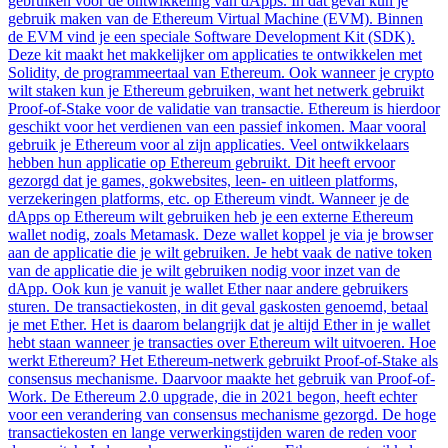
gebruiken voor de ontwikkeling van dApps. In dat geval kun je
gebruik maken van de Ethereum Virtual Machine (EVM). Binnen
de EVM vind je een speciale Software Development Kit (SDK).
Deze kit maakt het makkelijker om applicaties te ontwikkelen met
Solidity, de programmeertaal van Ethereum. Ook wanneer je crypto
wilt staken kun je Ethereum gebruiken, want het netwerk gebruikt
Proof-of-Stake voor de validatie van transactie. Ethereum is hierdoor
geschikt voor het verdienen van een passief inkomen. Maar vooral
gebruik je Ethereum voor al zijn applicaties. Veel ontwikkelaars
hebben hun applicatie op Ethereum gebruikt. Dit heeft ervoor
gezorgd dat je games, gokwebsites, leen- en uitleen platforms,
verzekeringen platforms, etc. op Ethereum vindt. Wanneer je de
dApps op Ethereum wilt gebruiken heb je een externe Ethereum
wallet nodig, zoals Metamask. Deze wallet koppel je via je browser
aan de applicatie die je wilt gebruiken. Je hebt vaak de native token
van de applicatie die je wilt gebruiken nodig voor inzet van de
dApp. Ook kun je vanuit je wallet Ether naar andere gebruikers
sturen. De transactiekosten, in dit geval gaskosten genoemd, betaal
je met Ether. Het is daarom belangrijk dat je altijd Ether in je wallet
hebt staan wanneer je transacties over Ethereum wilt uitvoeren. Hoe
werkt Ethereum? Het Ethereum-netwerk gebruikt Proof-of-Stake als
consensus mechanisme. Daarvoor maakte het gebruik van Proof-of-
Work. De Ethereum 2.0 upgrade, die in 2021 begon, heeft echter
voor een verandering van consensus mechanisme gezorgd. De hoge
transactiekosten en lange verwerkingstijden waren de reden voor