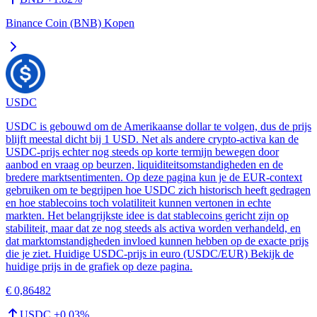
Binance Coin (BNB) Kopen
USDC
USDC is gebouwd om de Amerikaanse dollar te volgen, dus de prijs
blijft meestal dicht bij 1 USD. Net als andere crypto-activa kan de
USDC-prijs echter nog steeds op korte termijn bewegen door
aanbod en vraag op beurzen, liquiditeitsomstandigheden en de
bredere marktsentimenten. Op deze pagina kun je de EUR-context
gebruiken om te begrijpen hoe USDC zich historisch heeft gedragen
en hoe stablecoins toch volatiliteit kunnen vertonen in echte
markten. Het belangrijkste idee is dat stablecoins gericht zijn op
stabiliteit, maar dat ze nog steeds als activa worden verhandeld, en
dat marktomstandigheden invloed kunnen hebben op de exacte prijs
die je ziet. Huidige USDC-prijs in euro (USDC/EUR) Bekijk de
huidige prijs in de grafiek op deze pagina.
€ 0,86482
USDC
+
0.03
%