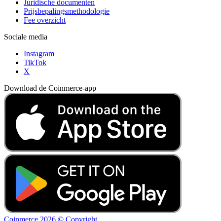
Juridische documenten
Prijsbepalingsmethodologie
Fee overzicht
Sociale media
Instagram
TikTok
X
Download de Coinmerce-app
Coinmerce 2026 © Copyright