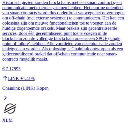
Historisch gezien konden blockchains met een smart contract geen
communicatie met externe systemen hebben. Het enorme potentieel
van smart contracts wordt dus onderdrukt vanwege het onvermogen
om off-chain (met externe systemen) te communiceren. Het kan een
oplossing zijn om nieuwe functionaliteiten toe te voegen aan de
huidige zogenoemde orakels. Maar orakels zijn gecentraliseerde
services, door één gecentraliseerd punt toe te voegen in de
blockchain zou de volledige blockchain opeens een SPOF (single
point of failure) hebben. Alle voordelen van decentralisatie zouden
tenietgedaan worden. Als oplossing is Chainlink ontworpen als een
gedecentraliseerd orakel dat off-chain communicatie naar smart-
contracts mogelijk maakt.
€ 7,17895
LINK
+
1.41
%
Chainlink (LINK) Kopen
XLM