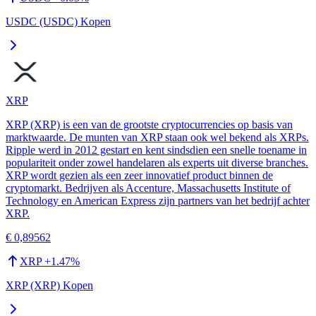
USDC (USDC) Kopen
XRP
XRP (XRP) is een van de grootste cryptocurrencies op basis van
marktwaarde. De munten van XRP staan ook wel bekend als XRPs.
Ripple werd in 2012 gestart en kent sindsdien een snelle toename in
populariteit onder zowel handelaren als experts uit diverse branches.
XRP wordt gezien als een zeer innovatief product binnen de
cryptomarkt. Bedrijven als Accenture, Massachusetts Institute of
Technology en American Express zijn partners van het bedrijf achter
XRP.
€ 0,89562
XRP
+
1.47
%
XRP (XRP) Kopen