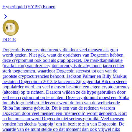
Hyperliquid (HYPE) Kopen
DOGE
Dogecoin is een cryptocurrency die door veel mensen als grap
wordt gezien. Niet gek, want de oprichters van Dogecoin hebben
deze cryptomunt ook ooit als grap opgezet. De marktkapitalisatie
(market cap) van deze cryptocurrency is de afgelopen jaren echter
sterk toegenomen, waardoor Dogecoin steevast tot een van de
grootste cryptocurrencies behoort. Jackson Palmer en Billy Markus
besloten Dogecoin in 2013 te lanceren. Zij zagen dat Bitcoin steeds
populairder werd, en veel mensen besloten een eigen cryptocurrency
(altcoins) op te richten. Daarom wilden ze de hype gebruiken door
zelf een cryptomunt op te richten. Deze cryptomunt moest een Shiba
Inu als logo hebben. Hiervoor werd de foto van de welbekende
Shiba Inu meme gebruikt. Dit is een van de redenen waarom
Dogecoin door veel mensen een ‘memecoin‘ wordt genoemd. Kort
na het ontstaan werd Dogecoin niet serieus gebruikt. Veel mensen
vonden het slechts ‘grappig‘ om in bezit te zijn van Dogecoin. De
waarde van de munt stelde op dat moment dan ook vrijwel niks