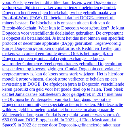
voor. Zoals je verder in dit artikel kunt lezen, werd Dogecoin na
verloop van tijd steeds vaker voor serieuze doeleinden gebruikt.
Dogecoin heeft een eigen blockchain, welke gebruik maakt van
Proof-of-Work (PoW). Dit betekent dat het DOGE-netwerk uit
miners bestaat. De blockchain is ontstaan uit een fork van de
Bitcoin-blockchain. Waar kun je Dogecoin voor gebruiken? Je kunt
Dogecoin voor verschillende doeleinden gebruiken. De cryptomunt
is opgezet als betaalmiddel. Je kunt het dus niet binnen een specifiek
protocol of decentrale applicatie (dApp) gebruiken. Tegenwoordig
kun je Dogecoin gebruiken op platforms als Reddit en Twitter, om
makers van content een fooi te geven. Ook is het mogelijk om
Dogecoin op een groot aantal crypto exchanges te kopen,
waaronder Coinmerce. Veel crypto traders gebruiken Dogecoin om
te speculeren op koerswijzigingen. Omdat Dogecoin een volatiele
cryptocurrency is, kan de koers soms sterk wijzigen. Het is hierdoor
mogelijk grote winsten, alsook grote verliezen te behalen op een
investering in DOGE. De afgelopen jaren is Dogecoin verschillende
keren gebruikt om geld voor het goede doel op te halen. Toen bleek
dat het Jamaicaanse bobsleeteam door geldgebrek in 2014 niet naar
de Olympische Winterspelen van Sochi kon gaan, besloot de
Dogecoin-community een speciale actie op te zetten. Met deze actie
wilde ze geld inzamelen, zodat het bobsleeteam alsnog naar de
Winterspelen kon gaan. En dat is ze gelukt, want er was voor zo‘n
€50.000 aan DOGE opgehaald. In 2021 gaf Elon Musk aan dat
SpaceX in 2022 de eerste door Dogecoin-gefinancierde raket naar