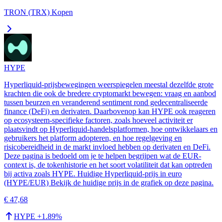
TRON (TRX) Kopen
HYPE
Hyperliquid-prijsbewegingen weerspiegelen meestal dezelfde grote
krachten die ook de bredere cryptomarkt bewegen: vraag en aanbod
tussen beurzen en veranderend sentiment rond gedecentraliseerde
finance (DeFi) en derivaten. Daarbovenop kan HYPE ook reageren
op ecosysteem-specifieke factoren, zoals hoeveel activiteit er
plaatsvindt op Hyperliquid-handelsplatformen, hoe ontwikkelaars en
gebruikers het platform adopteren, en hoe regelgeving en
risicobereidheid in de markt invloed hebben op derivaten en DeFi.
Deze pagina is bedoeld om je te helpen begrijpen wat de EUR-
context is, de tokenhistorie en het soort volatiliteit dat kan optreden
bij activa zoals HYPE. Huidige Hyperliquid-prijs in euro
(HYPE/EUR) Bekijk de huidige prijs in de grafiek op deze pagina.
€ 47,68
HYPE
+
1.89
%