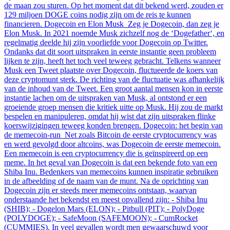
de maan zou sturen. Op het moment dat dit bekend werd, zouden er
129 miljoen DOGE coins nodig zijn om de reis te kunnen
financieren. Dogecoin en Elon Musk Zeg je Dogecoin, dan zeg je
Elon Musk. In 2021 noemde Musk zichzelf nog de ‘Dogefather‘, en
regelmatig deelde hij zijn voorliefde voor Dogecoin op Twitter.
Ondanks dat dit soort uitspraken in eerste instantie geen probleem
lijken te zijn, heeft het toch veel teweeg gebracht. Telkens wanneer
Musk een Tweet plaatste over Dogecoin, fluctueerde de koers van
deze cryptomunt sterk. De richting van de fluctuatie was afhankelijk
van de inhoud van de Tweet. Een groot aantal mensen kon in eerste
instantie lachen om de uitspraken van Musk, al ontstond er een
groeiende groep mensen die kritiek uitte op Musk. Hij zou de markt
bespelen en manipuleren, omdat hij wist dat zijn uitspraken flinke
koerswijzigingen teweeg konden brengen. Dogecoin: het begin van
de memecoin-run Net zoals Bitcoin de eerste cryptocurrency was
en werd gevolgd door altcoins, was Dogecoin de eerste memecoin.
Een memecoin is een cryptocurrency die is geïnspireerd op een
meme. In het geval van Dogecoin is dat een bekende foto van een
Shiba Inu. Bedenkers van memecoins kunnen inspiratie gebruiken
in de afbeelding of de naam van de munt. Na de oprichting van
Dogecoin zijn er steeds meer memecoins ontstaan, waarvan
onderstaande het bekendst en meest opvallend zijn: - Shiba Inu
(SHIB); - Dogelon Mars (ELON); - Pitbull (PIT); - PolyDoge
(POLYDOGE); - SafeMoon (SAFEMOON); - CumRocket
(CUMMIES). In veel gevallen wordt men gewaarschuwd voor