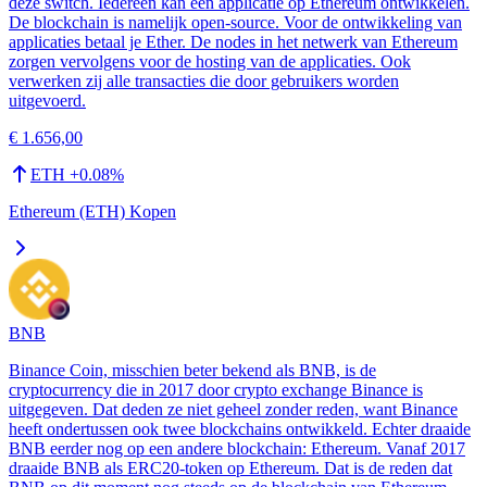
deze switch. Iedereen kan een applicatie op Ethereum ontwikkelen.
De blockchain is namelijk open-source. Voor de ontwikkeling van
applicaties betaal je Ether. De nodes in het netwerk van Ethereum
zorgen vervolgens voor de hosting van de applicaties. Ook
verwerken zij alle transacties die door gebruikers worden
uitgevoerd.
€ 1.656,00
ETH
+
0.08
%
Ethereum (ETH) Kopen
BNB
Binance Coin, misschien beter bekend als BNB, is de
cryptocurrency die in 2017 door crypto exchange Binance is
uitgegeven. Dat deden ze niet geheel zonder reden, want Binance
heeft ondertussen ook twee blockchains ontwikkeld. Echter draaide
BNB eerder nog op een andere blockchain: Ethereum. Vanaf 2017
draaide BNB als ERC20-token op Ethereum. Dat is de reden dat