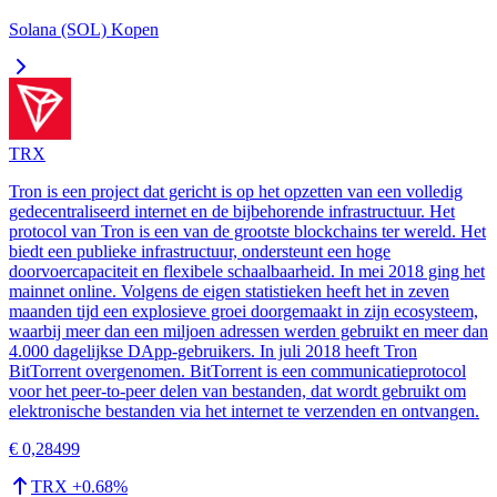
Solana (SOL) Kopen
TRX
Tron is een project dat gericht is op het opzetten van een volledig
gedecentraliseerd internet en de bijbehorende infrastructuur. Het
protocol van Tron is een van de grootste blockchains ter wereld. Het
biedt een publieke infrastructuur, ondersteunt een hoge
doorvoercapaciteit en flexibele schaalbaarheid. In mei 2018 ging het
mainnet online. Volgens de eigen statistieken heeft het in zeven
maanden tijd een explosieve groei doorgemaakt in zijn ecosysteem,
waarbij meer dan een miljoen adressen werden gebruikt en meer dan
4.000 dagelijkse DApp-gebruikers. In juli 2018 heeft Tron
BitTorrent overgenomen. BitTorrent is een communicatieprotocol
voor het peer-to-peer delen van bestanden, dat wordt gebruikt om
elektronische bestanden via het internet te verzenden en ontvangen.
€ 0,28499
TRX
+
0.68
%