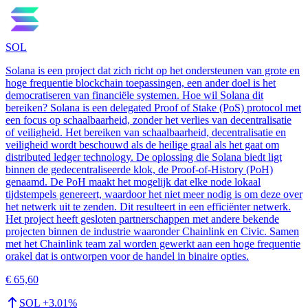
SOL
Solana is een project dat zich richt op het ondersteunen van grote en
hoge frequentie blockchain toepassingen, een ander doel is het
democratiseren van financiële systemen. Hoe wil Solana dit
bereiken? Solana is een delegated Proof of Stake (PoS) protocol met
een focus op schaalbaarheid, zonder het verlies van decentralisatie
of veiligheid. Het bereiken van schaalbaarheid, decentralisatie en
veiligheid wordt beschouwd als de heilige graal als het gaat om
distributed ledger technology. De oplossing die Solana biedt ligt
binnen de gedecentraliseerde klok, de Proof-of-History (PoH)
genaamd. De PoH maakt het mogelijk dat elke node lokaal
tijdstempels genereert, waardoor het niet meer nodig is om deze over
het netwerk uit te zenden. Dit resulteert in een efficiënter netwerk.
Het project heeft gesloten partnerschappen met andere bekende
projecten binnen de industrie waaronder Chainlink en Civic. Samen
met het Chainlink team zal worden gewerkt aan een hoge frequentie
orakel dat is ontworpen voor de handel in binaire opties.
€ 65,60
SOL
+
3.01
%