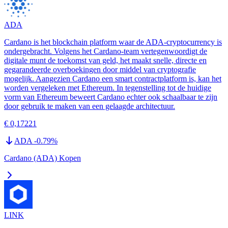
ADA
Cardano is het blockchain platform waar de ADA-cryptocurrency is
ondergebracht. Volgens het Cardano-team vertegenwoordigt de
digitale munt de toekomst van geld, het maakt snelle, directe en
gegarandeerde overboekingen door middel van cryptografie
mogelijk. Aangezien Cardano een smart contractplatform is, kan het
worden vergeleken met Ethereum. In tegenstelling tot de huidige
vorm van Ethereum beweert Cardano echter ook schaalbaar te zijn
door gebruik te maken van een gelaagde architectuur.
€ 0,17221
ADA
-0.79
%
Cardano (ADA) Kopen
LINK