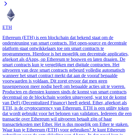
ETH
Ethereum (ETH) is een blockchain dat bekend staat om de
ondersteuning van smart contracts. Het open-source en decentrale
platform staat ontwikkelaars toe om smart contracts te
programmeren. Hierdoor is het mogelijk om decentrale applicaties,
afgekort als dApps, op Ethereum te bouwen en laten draaien. De
smart contracts kun je vergelijken met digitale contracten. Het
uitvoeren van deze smart contracts gebeurd volledig automatisch
wanneer het smart contract merkt dat aan de vooraf bepaalde
voorwaarden is voldaan. Dit zorgt ervoor dat men geen
tussenpersoon meer nodig heeft om bepaalde acties uit te voeren.
Producten en diensten kunnen sinds de komst van smart contracts
decentraal op de blockchain worden uitgevoerd, wat tot de komst
van DeFi (Decentralized Finance) heeft geleid. Ether, afgekort als
ETH, is de cryptocurrency van Ethereum. ETH is een utility token
dat wordt gebruikt voor het belonen van validators. Iedereen die een
transactie over Ethereum wil uitvoeren betaalt zijn of haar
transactiekosten met Ether. Het is dus mogelijk om Ether te staken.
Waar kun je Ethereum (ETH) voor gebruiken? Je kunt Ethereum