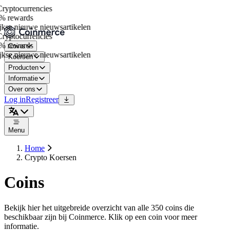
yptocurrencies
 rewards
kse nieuwe nieuwsartikelen
yptocurrencies
 rewards
Coins
kse nieuwe nieuwsartikelen
Koersen
Producten
Informatie
Over ons
Log in
Registreer
Menu
Home
Crypto Koersen
Coins
Bekijk hier het uitgebreide overzicht van alle 350 coins die
beschikbaar zijn bij Coinmerce. Klik op een coin voor meer
informatie.