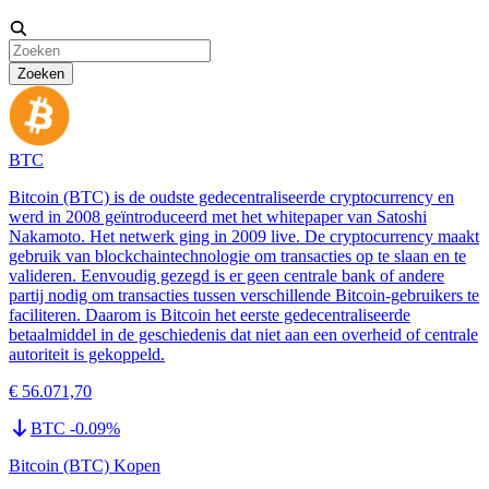
Zoeken
BTC
Bitcoin (BTC) is de oudste gedecentraliseerde cryptocurrency en
werd in 2008 geïntroduceerd met het whitepaper van Satoshi
Nakamoto. Het netwerk ging in 2009 live. De cryptocurrency maakt
gebruik van blockchaintechnologie om transacties op te slaan en te
valideren. Eenvoudig gezegd is er geen centrale bank of andere
partij nodig om transacties tussen verschillende Bitcoin-gebruikers te
faciliteren. Daarom is Bitcoin het eerste gedecentraliseerde
betaalmiddel in de geschiedenis dat niet aan een overheid of centrale
autoriteit is gekoppeld.
€ 56.071,70
BTC
-0.09
%
Bitcoin (BTC) Kopen