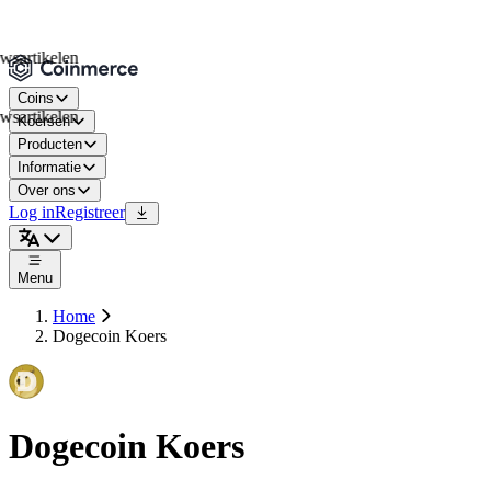
tikelen
Coins
tikelen
Koersen
Producten
Informatie
Over ons
Log in
Registreer
Menu
Home
Dogecoin Koers
Dogecoin Koers