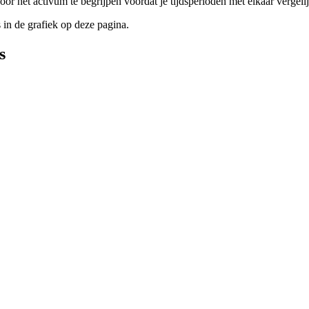
r het activum te begrijpen voordat je tijdsperioden met elkaar vergelij
in de grafiek op deze pagina.
s