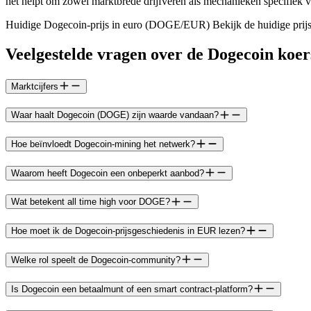
het helpt om zowel marktbrede drijfveren als mechanieken specifiek voo
Huidige Dogecoin-prijs in euro (DOGE/EUR) Bekijk de huidige prijs 
Veelgestelde vragen over de Dogecoin koer
Marktcijfers
Waar haalt Dogecoin (DOGE) zijn waarde vandaan?
Hoe beïnvloedt Dogecoin-mining het netwerk?
Waarom heeft Dogecoin een onbeperkt aanbod?
Wat betekent all time high voor DOGE?
Hoe moet ik de Dogecoin-prijsgeschiedenis in EUR lezen?
Welke rol speelt de Dogecoin-community?
Is Dogecoin een betaalmunt of een smart contract-platform?