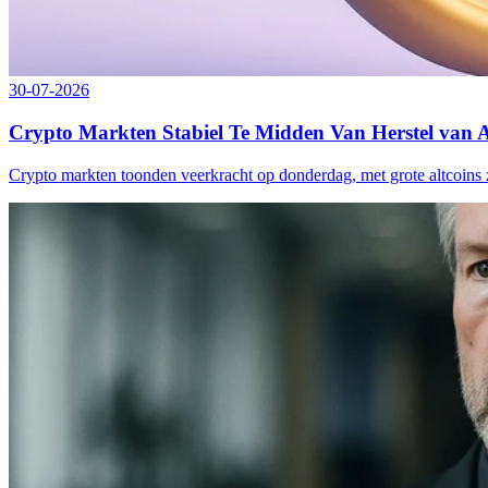
30-07-2026
Crypto Markten Stabiel Te Midden Van Herstel van A
Crypto markten toonden veerkracht op donderdag, met grote altcoins 