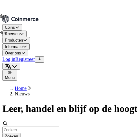
Coins
Koersen
Producten
Informatie
Over ons
Log in
Registreer
Menu
Home
Nieuws
Leer, handel en blijf op de hoog
Zoeken