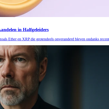
andelen in Halfgeleiders
zoals Ether en XRP die grotendeels onveranderd bleven ondanks recente