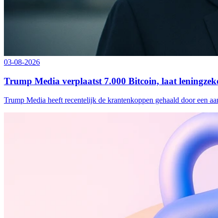
03-08-2026
Trump Media verplaatst 7.000 Bitcoin, laat leningzek
Trump Media heeft recentelijk de krantenkoppen gehaald door een aan