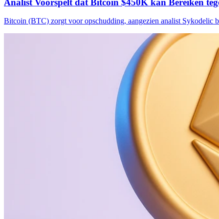
Analist Voorspelt dat Bitcoin $450K kan Bereiken te
Bitcoin (BTC) zorgt voor opschudding, aangezien analist Sykodelic 