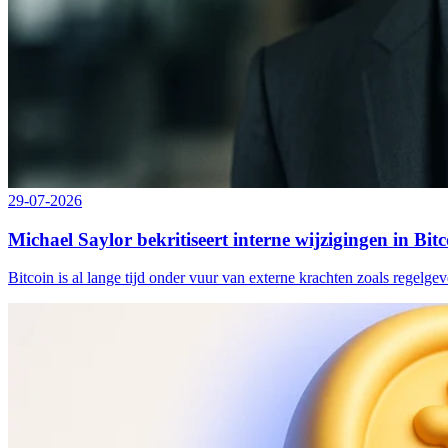
29-07-2026
Michael Saylor bekritiseert interne wijzigingen in Bit
Bitcoin is al lange tijd onder vuur van externe krachten zoals regelge