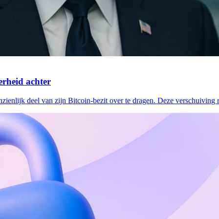
erheid achter
zienlijk deel van zijn Bitcoin-bezit over te dragen. Deze verschuiving