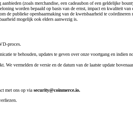
g aanbieden (zoals merchandise, een cadeaubon of een geldelijke boun
eloning worden bepaald op basis van de ernst, impact en kwaliteit van 
m de publieke openbaarmaking van de kwetsbaarheid te coördineren na
aarheid mogelijk ook elders aanwezig is.
CVD-proces.
atie te behouden, updates te geven over onze voortgang en indien nod
kt. We vermelden de versie en de datum van de laatste update bovenaan
act met ons op via
security@coinmerce.io
.
verliezen.