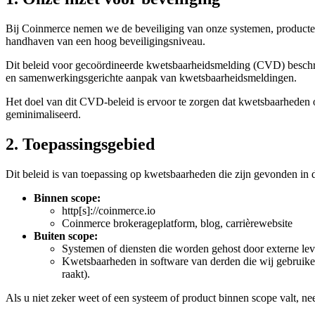
Bij Coinmerce nemen we de beveiliging van onze systemen, producten
handhaven van een hoog beveiligingsniveau.
Dit beleid voor gecoördineerde kwetsbaarheidsmelding (CVD) beschrij
en samenwerkingsgerichte aanpak van kwetsbaarheidsmeldingen.
Het doel van dit CVD-beleid is ervoor te zorgen dat kwetsbaarheden 
geminimaliseerd.
2. Toepassingsgebied
Dit beleid is van toepassing op kwetsbaarheden die zijn gevonden in
Binnen scope:
http[s]://coinmerce.io
Coinmerce brokerageplatform, blog, carrièrewebsite
Buiten scope:
Systemen of diensten die worden gehost door externe leve
Kwetsbaarheden in software van derden die wij gebruiken m
raakt).
Als u niet zeker weet of een systeem of product binnen scope valt, n