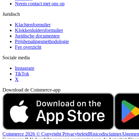
Neem contact met ons op
Juridisch
Klachtenformulier
Klokkenluidersformulier
Juridische documenten
Prijsbepalingsmethodologie
Fee overzicht
Sociale media
Instagram
TikTok
X
Download de Coinmerce-app
Coinmerce 2026 © Copyright
Privacybeleid
Risicodisclaimer
Algemen