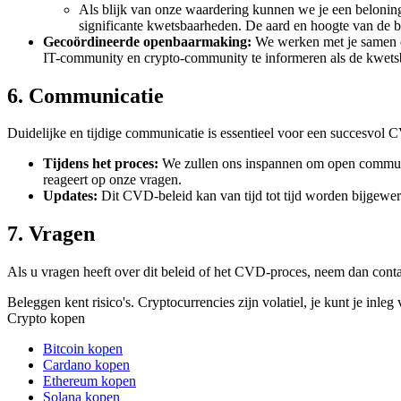
Als blijk van onze waardering kunnen we je een belonin
significante kwetsbaarheden. De aard en hoogte van de b
Gecoördineerde openbaarmaking:
We werken met je samen o
IT-community en crypto-community te informeren als de kwetsb
6. Communicatie
Duidelijke en tijdige communicatie is essentieel voor een succesvol 
Tijdens het proces:
We zullen ons inspannen om open communic
reageert op onze vragen.
Updates:
Dit CVD-beleid kan van tijd tot tijd worden bijgewer
7. Vragen
Als u vragen heeft over dit beleid of het CVD-proces, neem dan cont
Beleggen kent risico's. Cryptocurrencies zijn volatiel, je kunt je inleg 
Crypto kopen
Bitcoin kopen
Cardano kopen
Ethereum kopen
Solana kopen