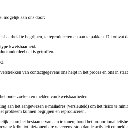
el mogelijk aan ons door:
tsbaarheid te begrijpen, te reproduceren en aan te pakken. Dit omvat 
t type kwetsbaarheid.
ductonderdeel dat is getroffen.
g).
erstrekken van contactgegevens ons helpt in het proces en ons in staat s
j het onderzoeken en melden van kwetsbaarheden:
ng aan het aangewezen e-mailadres (versleuteld) om het risico te mini
het probleem kunnen begrijpen en reproduceren.
lijk is om het bestaan ervan aan te tonen; houd het proportionaliteitsbe
egang krijgt tot niet-openbare gegevens, stop dan je activiteit en meld di