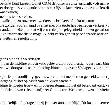
oegang kunt krijgen tot het CRM dat onze website aandrijft, volstaan sc
het doorgaans voldoende om ons een lijst te laten zien van de tabellen di
S-aanvallen).
met ons te bespreken.
aanvallen tegen onze medewerkers, gebruikers of infrastructuur.
die zonder voorafgaand overleg met ons grote hoeveelheden verkeer k
 anderen bekend totdat wij een redelijke gelegenheid hebben gehad om
lijke informatie die je mogelijk hebt verkregen uit je onderzoek naar o
e wetten en regelgeving.
gaans binnen 3 werkdagen.
 van de melding en een verwachte tijdlijn voor herstel, doorgaans binn
ven we doorgaans naar oplossing binnen ongeveer 60 dagen; voor hard
jk. Je persoonlijke gegevens worden niet met derden gedeeld zonder je u
rtgang bij het oplossen van de kwetsbaarheid.
ding te goeder trouw en in overeenstemming met dit beleid uitvoert, ve
het delen ervan (uitsluitend) met Coinmerce. We beschouwen activiteite
liekelijk je bijdrage, tenzij je liever anoniem blijft. Dit kan het verm