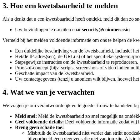
3. Hoe een kwetsbaarheid te melden
Als u denkt dat u een kwetsbaarheid heeft ontdekt, meld dit dan zo sn
Uw bevindingen te e-mailen naar
security@coinmerce.io
Vermeld bij het melden voldoende informatie om ons te helpen de kwe
Een duidelijke beschrijving van de kwetsbaarheid, inclusief he
Het/de IP-adres(sen), de URL('s) of het specifieke systeem-/pro
Stapsgewijze instructies om de kwetsbaarheid te reproduceren.
Proof-of-concept (bijv. scripts, screenshots of video indien nutti
Geschatte impact van de kwetsbaarheid.
Uw contactgegevens (tenzij u anoniem wilt blijven, hoewel het v
4. Wat we van je verwachten
We vragen je om verantwoordelijk en te goeder trouw te handelen bi
Meld snel:
Meld de kwetsbaarheid zo snel mogelijk na ontdekki
Geef voldoende details:
Deel voldoende informatie zodat wij 
Breng geen schade toe:
Misbruik de kwetsbaarheid niet verder dan strikt noodzake
bijvoorbeeld geen gegevens die niet van jou zijn. Als je to