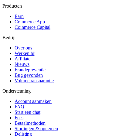
Producten
Earn
Coinmerce App
Coinmerce Capital
Bedrijf
Over ons
Werken bij
Affiliate
Nieuws
Fraudepreventie
Bug gevonden
Volumetransparantie
Ondersteuning
Account aanmaken
FAQ
Start een chat
Fees
Betaalmethoden
Stortingen & opnemen
Delisting