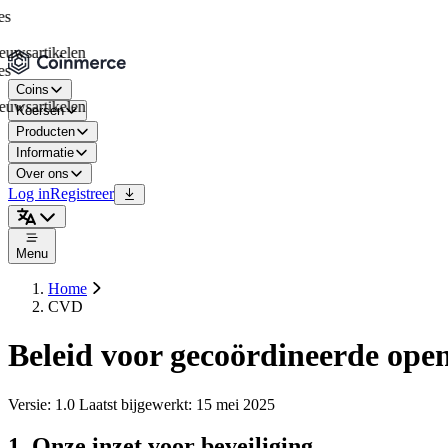
sartikelen
Coins
sartikelen
Koersen
Producten
Informatie
Over ons
Log in
Registreer
Menu
Home
CVD
Beleid voor gecoördineerde o
Versie: 1.0 Laatst bijgewerkt: 15 mei 2025
1. Onze inzet voor beveiliging