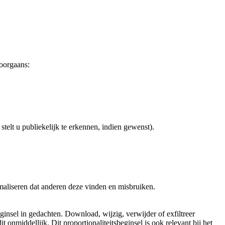
doorgaans:
telt u publiekelijk te erkennen, indien gewenst).
maliseren dat anderen deze vinden en misbruiken.
ginsel in gedachten. Download, wijzig, verwijder of exfiltreer
t onmiddellijk. Dit proportionaliteitsbeginsel is ook relevant bij het