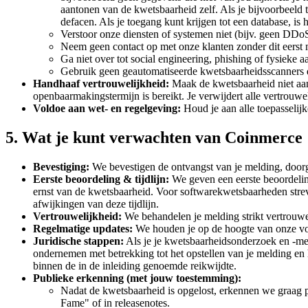
aantonen van de kwetsbaarheid zelf. Als je bijvoorbeeld t
defacen. Als je toegang kunt krijgen tot een database, is 
Verstoor onze diensten of systemen niet (bijv. geen DDo
Neem geen contact op met onze klanten zonder dit eerst 
Ga niet over tot social engineering, phishing of fysieke 
Gebruik geen geautomatiseerde kwetsbaarheidsscanners 
Handhaaf vertrouwelijkheid:
Maak de kwetsbaarheid niet aan
openbaarmakingstermijn is bereikt. Je verwijdert alle vertrouwe
Voldoe aan wet- en regelgeving:
Houd je aan alle toepasselijk
5. Wat je kunt verwachten van Coinmerce
Bevestiging:
We bevestigen de ontvangst van je melding, door
Eerste beoordeling & tijdlijn:
We geven een eerste beoordeling
ernst van de kwetsbaarheid. Voor softwarekwetsbaarheden stre
afwijkingen van deze tijdlijn.
Vertrouwelijkheid:
We behandelen je melding strikt vertrouweli
Regelmatige updates:
We houden je op de hoogte van onze voo
Juridische stappen:
Als je je kwetsbaarheidsonderzoek en -mel
ondernemen met betrekking tot het opstellen van je melding en 
binnen de in de inleiding genoemde reikwijdte.
Publieke erkenning (met jouw toestemming):
Nadat de kwetsbaarheid is opgelost, erkennen we graag pub
Fame" of in releasenotes.