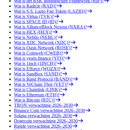
Wat is het RSK Infrastructure Framework (RIF)?
Wat is Radicle (RAD)?
Wat is S.S. Lazio Fan Token (LAZIO)?
Wat is Virtua (TVK)?
Wat is SPACE ID (ID)?
Wat is AllianceBlock Nexera (NXRA)?
Wat is HEX (HEX)?
Wat is Neblio (NEBL)?
Wat is XDC Network (XDC)?
Wat is Oasis Network (ROSE)?
Wat is Coinweb (CWEB)?
Wat is yearn.finance (YFI)?
Wat is 1inch (1INCH)?
Wat is Efforce (WOZX)?
Wat is Sandbox (SAND)?
Wat is Band Protocol (BAND)?
Wat is VeChain Thor (VET)?
Wat is Chainlink (LINK)?
Wat is Ethereum (ETH)?
Wat is Bitcoin (BTC)?
TRON verwachting 2026–2030
Binance Coin verwachting 2026–2030
Solana verwachting 2026–2030
Dogecoin verwachting 2026–2030
Ripple verwachting 2026–2030