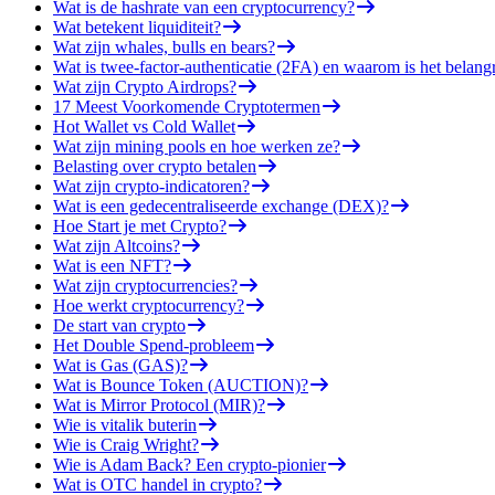
Wat is de hashrate van een cryptocurrency?
Wat betekent liquiditeit?
Wat zijn whales, bulls en bears?
Wat is twee-factor-authenticatie (2FA) en waarom is het belangr
Wat zijn Crypto Airdrops?
17 Meest Voorkomende Cryptotermen
Hot Wallet vs Cold Wallet
Wat zijn mining pools en hoe werken ze?
Belasting over crypto betalen
Wat zijn crypto-indicatoren?
Wat is een gedecentraliseerde exchange (DEX)?
Hoe Start je met Crypto?
Wat zijn Altcoins?
Wat is een NFT?
Wat zijn cryptocurrencies?
Hoe werkt cryptocurrency?
De start van crypto
Het Double Spend-probleem
Wat is Gas (GAS)?
Wat is Bounce Token (AUCTION)?
Wat is Mirror Protocol (MIR)?
Wie is vitalik buterin
Wie is Craig Wright?
Wie is Adam Back? Een crypto-pionier
Wat is OTC handel in crypto?