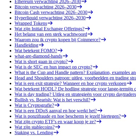
Ethereum verwachting 2026–2030
Bitcoin verwachting 2026–2030
Bitcoin Cash verwachting 2026–2030
Hyperliquid verwachting 2026–2030
Wrapped Tokens
Wat zijn Initial Exchange Offerings?
Het belang van een sterk wachtwoord
Waarom zou ik crypto kopen bij Coinmerce?
Handleiding
Wat betekent FOMO?
what-are-diamond-hands
Wat is short gaan in crypto?
Wat is de SEC en hun impact op crypto?
What is the Cup and Handle pattern? Explanation, examples an
Head and Shoulders patroon: uitleg, voorbeelden en trading str
Wat is een exit strategie? Wanneer en hoe crypto verkopen
Wat betekent HODL? De hodling strategie voor lange-termijn c
Wat is day trading? Uitleg en strategieën voor crypto daytraders
Bullish vs. Bearish: Wat is het verschil?
Wat is Cryptografie?
Wat is een DDoS aanval en hoe werkt het?
Wat is ponzifraude en hoe bescherm je jezelf hiertegen?
Wat zijn crypto ETF's en waar koop je ze?
Wat zijn stablecoins?
Staking vs. Lending