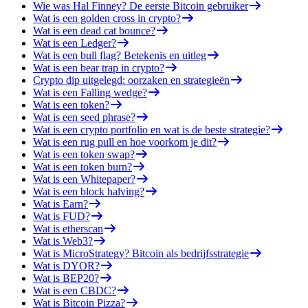
Wie was Hal Finney? De eerste Bitcoin gebruiker
Wat is een golden cross in crypto?
Wat is een dead cat bounce?
Wat is een Ledger?
Wat is een bull flag? Betekenis en uitleg
Wat is een bear trap in crypto?
Crypto dip uitgelegd: oorzaken en strategieën
Wat is een Falling wedge?
Wat is een token?
Wat is een seed phrase?
Wat is een crypto portfolio en wat is de beste strategie?
Wat is een rug pull en hoe voorkom je dit?
Wat is een token swap?
Wat is een token burn?
Wat is een Whitepaper?
Wat is een block halving?
Wat is Earn?
Wat is FUD?
Wat is etherscan
Wat is Web3?
Wat is MicroStrategy? Bitcoin als bedrijfsstrategie
Wat is DYOR?
Wat is BEP20?
Wat is een CBDC?
Wat is Bitcoin Pizza?