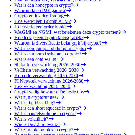
Wat is een honeypot in crypto?
Waarom falen P2E games?
Crypto en Insider Trading
Hoe werkt een Bitcoin ATM?
Hoe werkt een order book?
WAGMI en NGMI: wat betekenen deze crypto termen?
Hoe lees je een crypto koersgrafiek?
Waarom is diversificatie belangrijk bij crypto?
Wat is een pump and dump in crypto?
Wat is een ponzi scheme in crypto?
Wat is een cold wallet?
Shiba Inu verwachting 2026–2030
VeChain verwachting 2026–2030
Komodo verwachting 2026-2030
PI Network verwachting 2026-2030
Hex verwachting 2026–2030
Crypto veilig bewaren. De beste tips
Wat zijn cryptofutures?
Wat is liquid staking?
Wat is een short squeeze in crypto?
Wat is handelsvolume in crypto?
Wat is volatiliteit?
Wie is David Schwartz?
Wat zijn tokenomics in crypto?