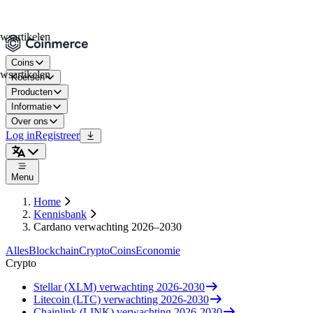
rtikelen
Coins
rtikelen
Koersen
Producten
Informatie
Over ons
Log in
Registreer
Menu
Home
Kennisbank
Cardano verwachting 2026–2030
Alles
Blockchain
Crypto
Coins
Economie
Crypto
Stellar (XLM) verwachting 2026-2030
Litecoin (LTC) verwachting 2026-2030
Chainlink (LINK) verwachting 2026-2030