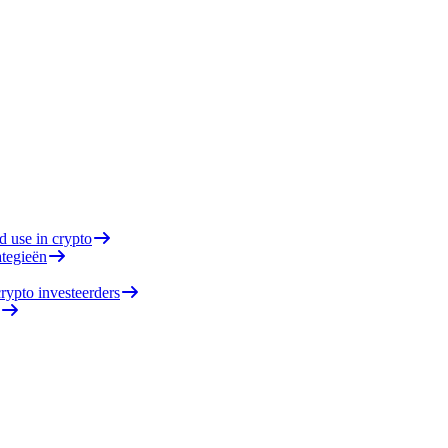
d use in crypto
ategieën
rypto investeerders