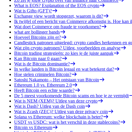
Zo zet je jouw crypto over van Binance naar Coinmerce
What is EOS? Explanation of the EOS crypto
Wat is Gifto (GFT)?
Exchange view wordt stopgezet, waarom is dit?
Ik twijfel of een bericht van Coinmerce afkomstig is. Hoe kan i
Wat doet Coinmerce om fraude te voorkomen?
what are bollinger bands
Hoeveel Bitcoins zijn er?
Candlestick patronen uitgelegd: crypto candles herkennen en g
Wat zijn crypto patronen? Uitleg, voorbeelden en analyse
Bitcoin trading strategieën: zo kies je de juiste aanpak
Kan Bitcoin naar 0 gaan?
Wat is de Bitcoin dominantie?
In welke landen is Bitcoin legaal en wat betekent dat?
Hoe stelen criminelen Bitcoin?
Satoshi Nakamoto – Het ontstaan van Bitcoin
Ethereum 1.0 vs. Ethereum 2.0
Heeft Bitcoin een echte waarde?
De 5 meest voorkomende Bitcoin scams en hoe je ze vermijdt
Wat is NEM (XEM)? Uitleg van deze crypto
Wat is Dash? Uitleg van de Dash coin
Wat is Zcash (ZEC)? Uitleg van deze privacy coin
Solana vs Ethereum: welke blockchain is beter?
USDT vs USDC: wat is het verschil in deze stablecoins?
Bitcoin vs Ethereum