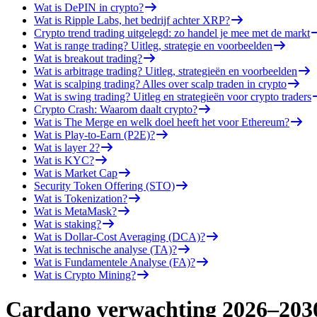
Wat is DePIN in crypto?
Wat is Ripple Labs, het bedrijf achter XRP?
Crypto trend trading uitgelegd: zo handel je mee met de markt
Wat is range trading? Uitleg, strategie en voorbeelden
Wat is breakout trading?
Wat is arbitrage trading? Uitleg, strategieën en voorbeelden
Wat is scalping trading? Alles over scalp traden in crypto
Wat is swing trading? Uitleg en strategieën voor crypto traders
Crypto Crash: Waarom daalt crypto?
Wat is The Merge en welk doel heeft het voor Ethereum?
Wat is Play-to-Earn (P2E)?
Wat is layer 2?
Wat is KYC?
Wat is Market Cap
Security Token Offering (STO)
Wat is Tokenization?
Wat is MetaMask?
Wat is staking?
Wat is Dollar-Cost Averaging (DCA)?
Wat is technische analyse (TA)?
Wat is Fundamentele Analyse (FA)?
Wat is Crypto Mining?
Cardano verwachting 2026–203