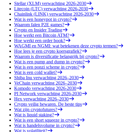
Stellar (XLM) verwachting 2026-2030
Litecoin (LTC) verwachting 2026-2030
Chainlink (LINK) verwachting 2026-2030
Wat is een honeypot in crypto?
Waarom falen P2E games?
Crypto en Insider Trading
Hoe werkt een Bitcoin ATM?
Hoe werkt een order book?
WAGMI en NGMI: wat betekenen deze crypto termen?
Hoe lees je een crypto koersgrafiek?
Waarom is diversificatie belangrijk bij crypto?
Wat is een pump and dump in crypto?
Wat is een ponzi scheme in crypto?
Wat is een cold wallet?
Shiba Inu verwachting 2026–2030
VeChain verwachting 2026–2030
Komodo verwachting 2026-2030
PI Network verwachting 2026-2030
Hex verwachting 2026–2030
Crypto veilig bewaren. De beste tips
Wat zijn cryptofutures?
Wat is liquid staking?
Wat is een short squeeze in crypto?
Wat is handelsvolume in crypto?
Wat is volatiliteit?