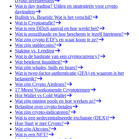
crypto investeerders
Wat is day trading? Uitleg en strategieën voor crypto
daytraders
Bullish vs. Bearish: Wat is het verschil?
Wat is Cryptografie?
Wat is een DDoS aanval en hoe werkt het?
Wat is ponzifraude en hoe bescherm je jezelf hiertegen?
Wat zijn crypto ETF's en waar koop je ze?
Wat zijn stablecoins?
Staking vs. Lending
Wat is de hashrate van een cryptocurrency?
Wat betekent liquiditeit?
Wat zijn whales, bulls en bears?
Wat is twee-factor-authenticatie (2FA) en waarom is het
belangrijk?
Wat zijn Crypto Airdrops?
17 Meest Voorkomende Cryptotermen
Hot Wallet vs Cold Wallet
Wat zijn mining pools en hoe werken ze?
Belasting over crypto betalen
Wat zijn crypto-indicatoren?
Wat is een gedecentraliseerde exchange (DEX)?
Hoe Start je met Crypto?
Wat zijn Altcoins?
Wat is een NFT?