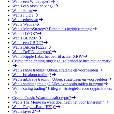
Wat is een Whitepaper?
Wat is een block halving?
Wat is Earn?
Wat is FUD?
Wat is etherscan
Wat is Web3?
Wat is MicroStrategy? Bitcoin als bedrijfsstrategie
Wat is DYOR?
Wat is BEP20?
Wat is een CBDC?
Wat is Bitcoin Pizza?
Wat is DePIN in crypto?
Wat is Ripple Labs, het bedrijf achter XRP?
Crypto trend trading uitgelegd: zo handel je mee met de markt
Wat is range trading? Uitleg, strategie en voorbeelden
Wat is breakout trading?
Wat is arbitrage trading? Uitleg, strategieën en voorbeelden
Wat is scalping trading? Alles over scalp traden in crypto
Wat is swing trading? Uitleg en strategieën voor crypto traders
Crypto Crash: Waarom daalt crypto?
Wat is The Merge en welk doel heeft het voor Ethereum?
Wat is Play-to-Earn (P2E)?
Wat is layer 2?