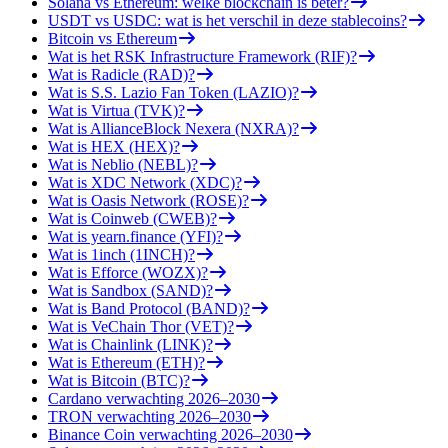
Solana vs Ethereum: welke blockchain is beter?
USDT vs USDC: wat is het verschil in deze stablecoins?
Bitcoin vs Ethereum
Wat is het RSK Infrastructure Framework (RIF)?
Wat is Radicle (RAD)?
Wat is S.S. Lazio Fan Token (LAZIO)?
Wat is Virtua (TVK)?
Wat is AllianceBlock Nexera (NXRA)?
Wat is HEX (HEX)?
Wat is Neblio (NEBL)?
Wat is XDC Network (XDC)?
Wat is Oasis Network (ROSE)?
Wat is Coinweb (CWEB)?
Wat is yearn.finance (YFI)?
Wat is 1inch (1INCH)?
Wat is Efforce (WOZX)?
Wat is Sandbox (SAND)?
Wat is Band Protocol (BAND)?
Wat is VeChain Thor (VET)?
Wat is Chainlink (LINK)?
Wat is Ethereum (ETH)?
Wat is Bitcoin (BTC)?
Cardano verwachting 2026–2030
TRON verwachting 2026–2030
Binance Coin verwachting 2026–2030