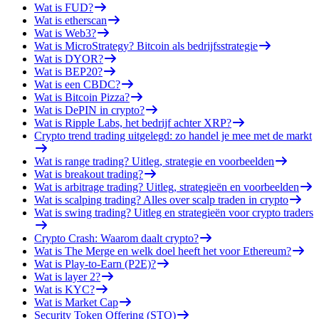
Wat is FUD?
Wat is etherscan
Wat is Web3?
Wat is MicroStrategy? Bitcoin als bedrijfsstrategie
Wat is DYOR?
Wat is BEP20?
Wat is een CBDC?
Wat is Bitcoin Pizza?
Wat is DePIN in crypto?
Wat is Ripple Labs, het bedrijf achter XRP?
Crypto trend trading uitgelegd: zo handel je mee met de markt
Wat is range trading? Uitleg, strategie en voorbeelden
Wat is breakout trading?
Wat is arbitrage trading? Uitleg, strategieën en voorbeelden
Wat is scalping trading? Alles over scalp traden in crypto
Wat is swing trading? Uitleg en strategieën voor crypto traders
Crypto Crash: Waarom daalt crypto?
Wat is The Merge en welk doel heeft het voor Ethereum?
Wat is Play-to-Earn (P2E)?
Wat is layer 2?
Wat is KYC?
Wat is Market Cap
Security Token Offering (STO)