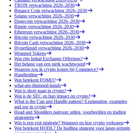
TRON verwachting 2026–2030
Binance Coin verwachting 2026–2030
Solana verwachting 2026–2030
Dogecoin verwachting 2026–2030
Ripple verwachting 2026–2030
Ethereum verwachting 2026–2030
Bitcoin verwachting 2026–2030
Bitcoin Cash verwachting 2026–2030
Hyperliquid verwachting 2026–2030
Wrapped Tokens
Wat zijn Initial Exchange Offerings?
Het belang van een sterk wachtwoord
Waarom zou ik crypto kopen bij Coinmerce?
Handleiding
Wat betekent FOMO?
what-are-diamond-hands
Wat is short gaan in crypto?
Wat is de SEC en hun impact op crypto?
What is the Cup and Handle pattern? Explanation, examples
and use in crypto
Head and Shoulders patroon: uitleg, voorbeelden en trading
strategieën
Wat is een exit strategie? Wanneer en hoe crypto verkopen
Wat betekent HODL? De hodling strategie voor lange-termijn