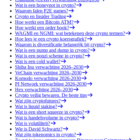
Wat is een honeypot in crypto?
Waarom falen P2E games?
Crypto en Insider Trading
Hoe werkt een Bitcoin ATM?
Hoe werkt een order book?
WAGMI en NGMI: wat betekenen deze crypto termen?
Hoe lees je een crypto koersgrafiek?
Waarom is diversificatie belangrijk bij crypto?
Wat is een pump and dump in crypto?
Wat is een ponzi scheme in crypto?
Wat is een cold wallet?
Shiba Inu verwachting 2026–2030
VeChain verwachting 2026–2030
Komodo verwachting 2026-2030
PI Network verwachting 2026-2030
Hex verwachting 2026–2030
Crypto veilig bewaren. De beste tips
Wat zijn cryptofutures?
Wat is liquid staking?
Wat is een short squeeze in crypto?
Wat is handelsvolume in crypto?
Wat is volatiliteit?
Wie is David Schwartz?
Wat zijn tokenomics in crypto?