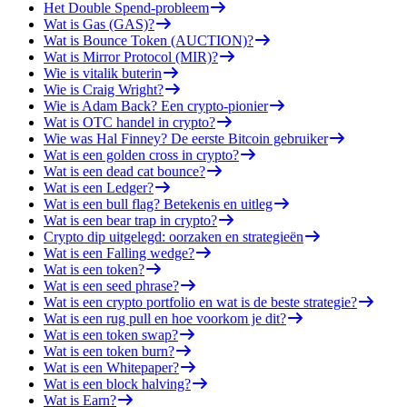
Het Double Spend-probleem
Wat is Gas (GAS)?
Wat is Bounce Token (AUCTION)?
Wat is Mirror Protocol (MIR)?
Wie is vitalik buterin
Wie is Craig Wright?
Wie is Adam Back? Een crypto-pionier
Wat is OTC handel in crypto?
Wie was Hal Finney? De eerste Bitcoin gebruiker
Wat is een golden cross in crypto?
Wat is een dead cat bounce?
Wat is een Ledger?
Wat is een bull flag? Betekenis en uitleg
Wat is een bear trap in crypto?
Crypto dip uitgelegd: oorzaken en strategieën
Wat is een Falling wedge?
Wat is een token?
Wat is een seed phrase?
Wat is een crypto portfolio en wat is de beste strategie?
Wat is een rug pull en hoe voorkom je dit?
Wat is een token swap?
Wat is een token burn?
Wat is een Whitepaper?
Wat is een block halving?
Wat is Earn?