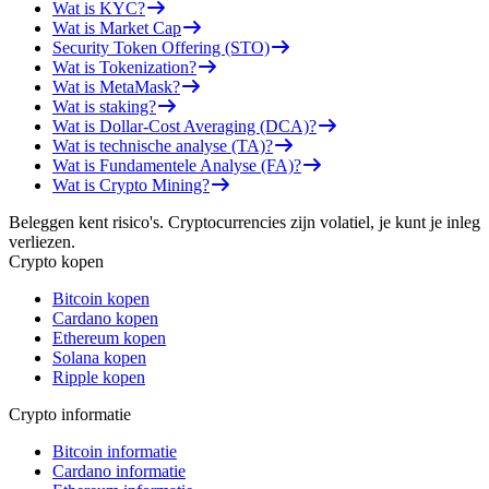
Wat is KYC?
Wat is Market Cap
Security Token Offering (STO)
Wat is Tokenization?
Wat is MetaMask?
Wat is staking?
Wat is Dollar-Cost Averaging (DCA)?
Wat is technische analyse (TA)?
Wat is Fundamentele Analyse (FA)?
Wat is Crypto Mining?
Beleggen kent risico's. Cryptocurrencies zijn volatiel, je kunt je inleg
verliezen.
Crypto kopen
Bitcoin kopen
Cardano kopen
Ethereum kopen
Solana kopen
Ripple kopen
Crypto informatie
Bitcoin informatie
Cardano informatie