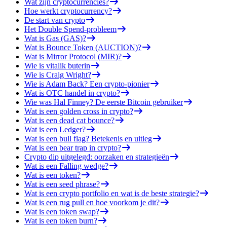
Wat zijn cryptocurrencies?
Hoe werkt cryptocurrency?
De start van crypto
Het Double Spend-probleem
Wat is Gas (GAS)?
Wat is Bounce Token (AUCTION)?
Wat is Mirror Protocol (MIR)?
Wie is vitalik buterin
Wie is Craig Wright?
Wie is Adam Back? Een crypto-pionier
Wat is OTC handel in crypto?
Wie was Hal Finney? De eerste Bitcoin gebruiker
Wat is een golden cross in crypto?
Wat is een dead cat bounce?
Wat is een Ledger?
Wat is een bull flag? Betekenis en uitleg
Wat is een bear trap in crypto?
Crypto dip uitgelegd: oorzaken en strategieën
Wat is een Falling wedge?
Wat is een token?
Wat is een seed phrase?
Wat is een crypto portfolio en wat is de beste strategie?
Wat is een rug pull en hoe voorkom je dit?
Wat is een token swap?
Wat is een token burn?