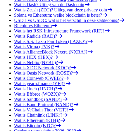
Wat is Dash? Uitleg van de Dash coin
Wat is Zcash (ZEC)? Uitleg van deze privacy coin
Solana vs Ethereum: welke blockchain is beter?
USDT vs USDC: wat is het verschil in deze stablecoins?
Bitcoin vs Ethereum
Wat is het RSK Infrastructure Framework (RIF)?
Wat is Radicle (RAD)?
Wat is S.S. Lazio Fan Token (LAZIO)?
Wat is Virtua (TVK)?
Wat is AllianceBlock Nexera (NXRA)?
Wat is HEX (HEX)?
Wat is Neblio (NEBL)?
Wat is XDC Network (XDC)?
Wat is Oasis Network (ROSE)?
Wat is Coinweb (CWEB)?
Wat is yearn.finance (YFI)?
Wat is 1inch (1INCH)?
Wat is Efforce (WOZX)?
Wat is Sandbox (SAND)?
Wat is Band Protocol (BAND)?
Wat is VeChain Thor (VET)?
Wat is Chainlink (LINK)?
Wat is Ethereum (ETH)?
Wat is Bitcoin (BTC)?
Cardano verwachting 2026–2030