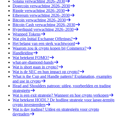
Solana verwachting 2026–2030
Dogecoin verwachting 2026–2030
Ripple verwachting 2026–2030
Ethereum verwachting 2026–2030
Bitcoin verwachting 2026–2030
Bitcoin Cash verwachting 2026–2030
Hyperliquid verwachting 2026–2030
Wrapped Tokens
Wat zijn Initial Exchange Offerings?
Het belang van een sterk wachtwoord
Waarom zou ik crypto kopen bij Coinmerce?
Handleiding
Wat betekent FOMO?
what-are-diamond-hands
Wat is short gaan in crypto?
Wat is de SEC en hun impact op crypto?
What is the Cup and Handle pattern? Explanation, examples
and use in crypto
Head and Shoulders patroon: uitleg, voorbeelden en trading
strategieën
Wat is een exit strategie? Wanneer en hoe crypto verkopen
Wat betekent HODL? De hodling strategie voor lange-termijn
crypto investeerders
Wat is day trading? Uitleg en strategieën voor crypto
daytraders