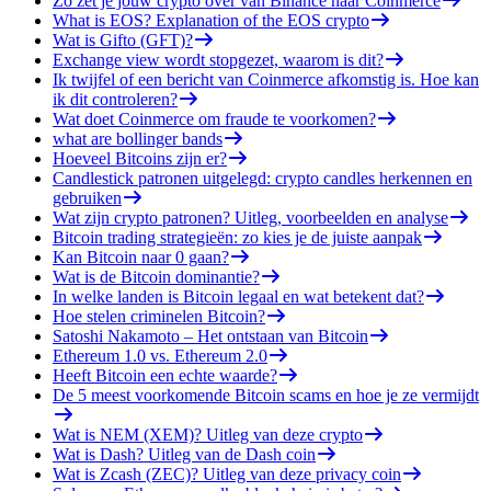
Zo zet je jouw crypto over van Binance naar Coinmerce
What is EOS? Explanation of the EOS crypto
Wat is Gifto (GFT)?
Exchange view wordt stopgezet, waarom is dit?
Ik twijfel of een bericht van Coinmerce afkomstig is. Hoe kan
ik dit controleren?
Wat doet Coinmerce om fraude te voorkomen?
what are bollinger bands
Hoeveel Bitcoins zijn er?
Candlestick patronen uitgelegd: crypto candles herkennen en
gebruiken
Wat zijn crypto patronen? Uitleg, voorbeelden en analyse
Bitcoin trading strategieën: zo kies je de juiste aanpak
Kan Bitcoin naar 0 gaan?
Wat is de Bitcoin dominantie?
In welke landen is Bitcoin legaal en wat betekent dat?
Hoe stelen criminelen Bitcoin?
Satoshi Nakamoto – Het ontstaan van Bitcoin
Ethereum 1.0 vs. Ethereum 2.0
Heeft Bitcoin een echte waarde?
De 5 meest voorkomende Bitcoin scams en hoe je ze vermijdt
Wat is NEM (XEM)? Uitleg van deze crypto
Wat is Dash? Uitleg van de Dash coin
Wat is Zcash (ZEC)? Uitleg van deze privacy coin