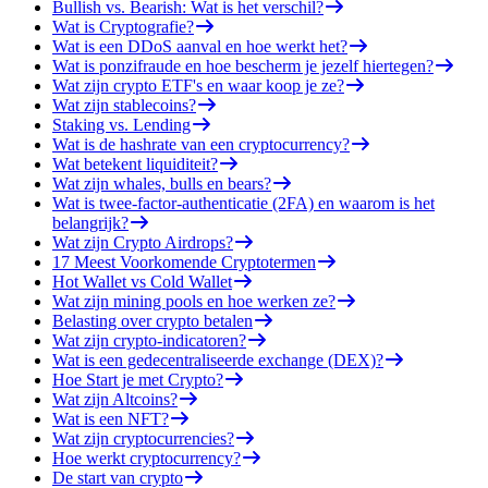
Bullish vs. Bearish: Wat is het verschil?
Wat is Cryptografie?
Wat is een DDoS aanval en hoe werkt het?
Wat is ponzifraude en hoe bescherm je jezelf hiertegen?
Wat zijn crypto ETF's en waar koop je ze?
Wat zijn stablecoins?
Staking vs. Lending
Wat is de hashrate van een cryptocurrency?
Wat betekent liquiditeit?
Wat zijn whales, bulls en bears?
Wat is twee-factor-authenticatie (2FA) en waarom is het
belangrijk?
Wat zijn Crypto Airdrops?
17 Meest Voorkomende Cryptotermen
Hot Wallet vs Cold Wallet
Wat zijn mining pools en hoe werken ze?
Belasting over crypto betalen
Wat zijn crypto-indicatoren?
Wat is een gedecentraliseerde exchange (DEX)?
Hoe Start je met Crypto?
Wat zijn Altcoins?
Wat is een NFT?
Wat zijn cryptocurrencies?
Hoe werkt cryptocurrency?
De start van crypto