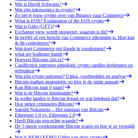
Wie is David Schwartz?
Wat zijn tokenomics in crypto?
Zo zet je jouw crypto over van Binance naar Coinmerce
What is EOS? Explanation of the EOS crypto
Wat is Gifto (GFT)?
Exchange view wordt stopgezet, waarom is dit?
Ik twijfel of een bericht van Coinmerce afkomstig is. Hoe kan
ik dit controleren?
Wat doet Coinmerce om fraude te voorkomen?
what are bollinger bands
Hoeveel Bitcoins zijn er?
Candlestick patronen uitgelegd: crypto candles herkennen en
gebruiken
Wat zijn crypto patronen? Uitleg, voorbeelden en analyse
Bitcoin trading strategieën: zo kies je de juiste aanpak
Kan Bitcoin naar 0 gaan?
Wat is de Bitcoin dominantie?
In welke landen is Bitcoin legaal en wat betekent dat?
Hoe stelen criminelen Bitcoin?
Satoshi Nakamoto – Het ontstaan van Bitcoin
Ethereum 1.0 vs. Ethereum 2.0
Heeft Bitcoin een echte waarde?
De 5 meest voorkomende Bitcoin scams en hoe je ze vermijdt
Wat is NEM (XEM)? Uitleg van deze crypto