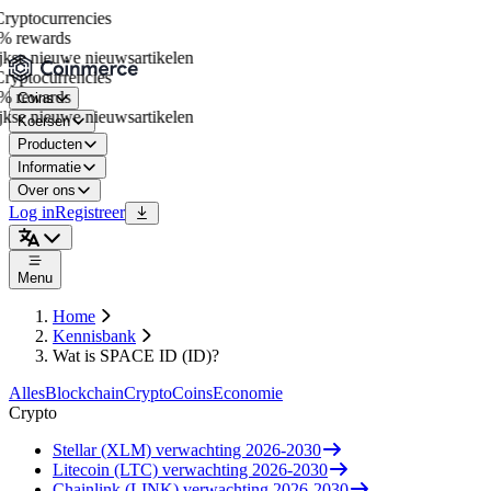
yptocurrencies
 rewards
kse nieuwe nieuwsartikelen
yptocurrencies
 rewards
Coins
kse nieuwe nieuwsartikelen
Koersen
Producten
Informatie
Over ons
Log in
Registreer
Menu
Home
Kennisbank
Wat is SPACE ID (ID)?
Alles
Blockchain
Crypto
Coins
Economie
Crypto
Stellar (XLM) verwachting 2026-2030
Litecoin (LTC) verwachting 2026-2030
Chainlink (LINK) verwachting 2026-2030