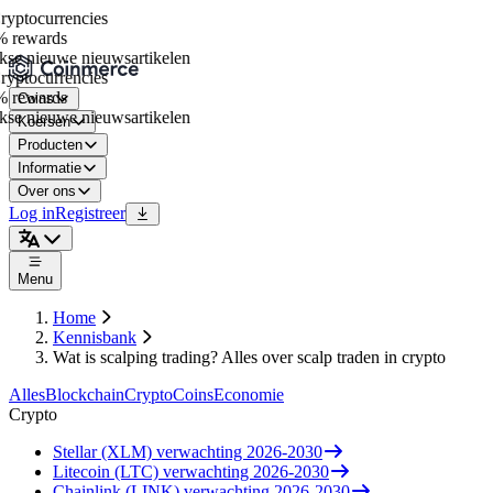
ptocurrencies
 rewards
se nieuwe nieuwsartikelen
ptocurrencies
 rewards
Coins
se nieuwe nieuwsartikelen
Koersen
Producten
Informatie
Over ons
Log in
Registreer
Menu
Home
Kennisbank
Wat is scalping trading? Alles over scalp traden in crypto
Alles
Blockchain
Crypto
Coins
Economie
Crypto
Stellar (XLM) verwachting 2026-2030
Litecoin (LTC) verwachting 2026-2030
Chainlink (LINK) verwachting 2026-2030