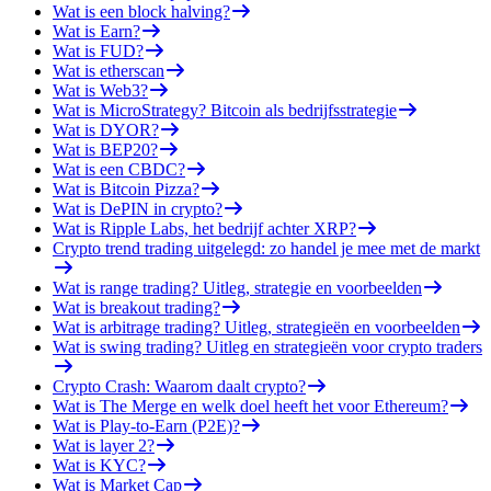
Wat is een block halving?
Wat is Earn?
Wat is FUD?
Wat is etherscan
Wat is Web3?
Wat is MicroStrategy? Bitcoin als bedrijfsstrategie
Wat is DYOR?
Wat is BEP20?
Wat is een CBDC?
Wat is Bitcoin Pizza?
Wat is DePIN in crypto?
Wat is Ripple Labs, het bedrijf achter XRP?
Crypto trend trading uitgelegd: zo handel je mee met de markt
Wat is range trading? Uitleg, strategie en voorbeelden
Wat is breakout trading?
Wat is arbitrage trading? Uitleg, strategieën en voorbeelden
Wat is swing trading? Uitleg en strategieën voor crypto traders
Crypto Crash: Waarom daalt crypto?
Wat is The Merge en welk doel heeft het voor Ethereum?
Wat is Play-to-Earn (P2E)?
Wat is layer 2?
Wat is KYC?
Wat is Market Cap