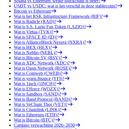
Solana vs Ethereum: welke blockchain is beter?
USDT vs USDC: wat is het verschil in deze stablecoins?
Bitcoin vs Ethereum
Wat is het RSK Infrastructure Framework (RIF)?
Wat is Radicle (RAD)?
Wat is S.S. Lazio Fan Token (LAZIO)?
Wat is Virtua (TVK)?
Wat is SPACE ID (ID)?
Wat is AllianceBlock Nexera (NXRA)?
Wat is HEX (HEX)?
Wat is Neblio (NEBL)?
Wat is Bitcoin SV (BSV)?
Wat is XDC Network (XDC)?
Wat is Oasis Network (ROSE)?
Wat is Coinweb (CWEB)?
Wat is yearn.finance (YFI)?
Wat is 1inch (1INCH)?
Wat is Efforce (WOZX)?
Wat is Sandbox (SAND)?
Wat is Band Protocol (BAND)?
Wat is VeChain Thor (VET)?
Wat is Chainlink (LINK)?
Wat is Ethereum (ETH)?
Wat is Bitcoin (BTC)?
Cardano verwachting 2026–2030