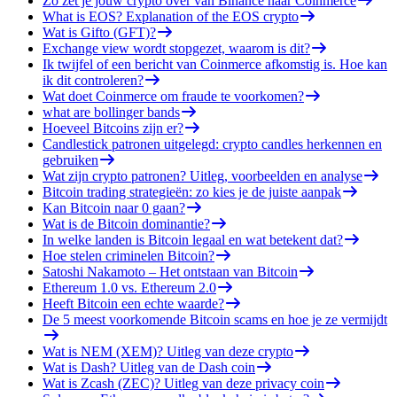
Zo zet je jouw crypto over van Binance naar Coinmerce
What is EOS? Explanation of the EOS crypto
Wat is Gifto (GFT)?
Exchange view wordt stopgezet, waarom is dit?
Ik twijfel of een bericht van Coinmerce afkomstig is. Hoe kan
ik dit controleren?
Wat doet Coinmerce om fraude te voorkomen?
what are bollinger bands
Hoeveel Bitcoins zijn er?
Candlestick patronen uitgelegd: crypto candles herkennen en
gebruiken
Wat zijn crypto patronen? Uitleg, voorbeelden en analyse
Bitcoin trading strategieën: zo kies je de juiste aanpak
Kan Bitcoin naar 0 gaan?
Wat is de Bitcoin dominantie?
In welke landen is Bitcoin legaal en wat betekent dat?
Hoe stelen criminelen Bitcoin?
Satoshi Nakamoto – Het ontstaan van Bitcoin
Ethereum 1.0 vs. Ethereum 2.0
Heeft Bitcoin een echte waarde?
De 5 meest voorkomende Bitcoin scams en hoe je ze vermijdt
Wat is NEM (XEM)? Uitleg van deze crypto
Wat is Dash? Uitleg van de Dash coin
Wat is Zcash (ZEC)? Uitleg van deze privacy coin