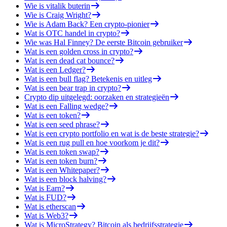
Wie is vitalik buterin
Wie is Craig Wright?
Wie is Adam Back? Een crypto-pionier
Wat is OTC handel in crypto?
Wie was Hal Finney? De eerste Bitcoin gebruiker
Wat is een golden cross in crypto?
Wat is een dead cat bounce?
Wat is een Ledger?
Wat is een bull flag? Betekenis en uitleg
Wat is een bear trap in crypto?
Crypto dip uitgelegd: oorzaken en strategieën
Wat is een Falling wedge?
Wat is een token?
Wat is een seed phrase?
Wat is een crypto portfolio en wat is de beste strategie?
Wat is een rug pull en hoe voorkom je dit?
Wat is een token swap?
Wat is een token burn?
Wat is een Whitepaper?
Wat is een block halving?
Wat is Earn?
Wat is FUD?
Wat is etherscan
Wat is Web3?
Wat is MicroStrategy? Bitcoin als bedrijfsstrategie