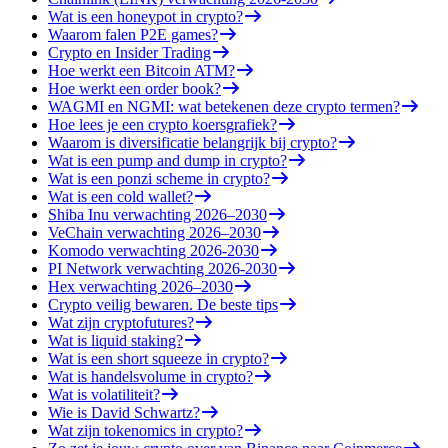
Wat is een honeypot in crypto?
Waarom falen P2E games?
Crypto en Insider Trading
Hoe werkt een Bitcoin ATM?
Hoe werkt een order book?
WAGMI en NGMI: wat betekenen deze crypto termen?
Hoe lees je een crypto koersgrafiek?
Waarom is diversificatie belangrijk bij crypto?
Wat is een pump and dump in crypto?
Wat is een ponzi scheme in crypto?
Wat is een cold wallet?
Shiba Inu verwachting 2026–2030
VeChain verwachting 2026–2030
Komodo verwachting 2026-2030
PI Network verwachting 2026-2030
Hex verwachting 2026–2030
Crypto veilig bewaren. De beste tips
Wat zijn cryptofutures?
Wat is liquid staking?
Wat is een short squeeze in crypto?
Wat is handelsvolume in crypto?
Wat is volatiliteit?
Wie is David Schwartz?
Wat zijn tokenomics in crypto?