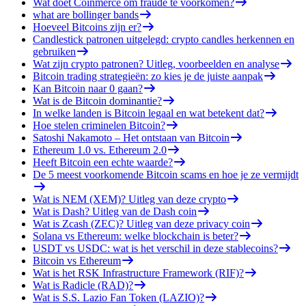
Wat doet Coinmerce om fraude te voorkomen?
what are bollinger bands
Hoeveel Bitcoins zijn er?
Candlestick patronen uitgelegd: crypto candles herkennen en
gebruiken
Wat zijn crypto patronen? Uitleg, voorbeelden en analyse
Bitcoin trading strategieën: zo kies je de juiste aanpak
Kan Bitcoin naar 0 gaan?
Wat is de Bitcoin dominantie?
In welke landen is Bitcoin legaal en wat betekent dat?
Hoe stelen criminelen Bitcoin?
Satoshi Nakamoto – Het ontstaan van Bitcoin
Ethereum 1.0 vs. Ethereum 2.0
Heeft Bitcoin een echte waarde?
De 5 meest voorkomende Bitcoin scams en hoe je ze vermijdt
Wat is NEM (XEM)? Uitleg van deze crypto
Wat is Dash? Uitleg van de Dash coin
Wat is Zcash (ZEC)? Uitleg van deze privacy coin
Solana vs Ethereum: welke blockchain is beter?
USDT vs USDC: wat is het verschil in deze stablecoins?
Bitcoin vs Ethereum
Wat is het RSK Infrastructure Framework (RIF)?
Wat is Radicle (RAD)?
Wat is S.S. Lazio Fan Token (LAZIO)?