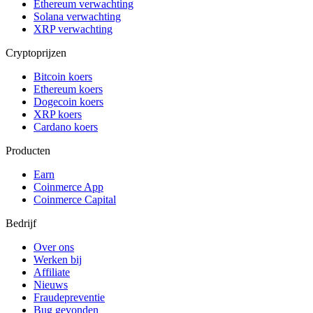
Ethereum verwachting
Solana verwachting
XRP verwachting
Cryptoprijzen
Bitcoin koers
Ethereum koers
Dogecoin koers
XRP koers
Cardano koers
Producten
Earn
Coinmerce App
Coinmerce Capital
Bedrijf
Over ons
Werken bij
Affiliate
Nieuws
Fraudepreventie
Bug gevonden