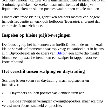
Scalpers handelen op zeer korte timeframes, meestal tussen de 1- en
5-minutengrafieken. Ze zoeken naar mini-trends of tijdelijke
liquiditeitspieken en sluiten posities vaak binnen enkele minuten.
Omdat elke trade klein is, gebruiken scalpers meestal een hogere
handelsfrequentie en vaak ook hefboom (leverage), al brengt dat
extra risico’s met zich mee.
Inspelen op kleine prijsbewegingen
De focus ligt op het herkennen van inefficiënties in de markt, zoals
kleine spreads of momenten waarop vraag en aanbod niet in balans
zijn. Bijvoorbeeld: als de koers van
Bitcoin
een lichte dip maakt
binnen een opwaartse trend, kan een scalper instappen voor een
korte rebound.
Het verschil tussen scalping en daytrading
Scalping is een vorm van daytrading, maar nog sneller en
intensiever.
• Daytraders houden posities vaak enkele uren aan.
• Beide strategieën vermijden overnight-posities, maar scalping
vereist meer focus, snelheid en precisie.