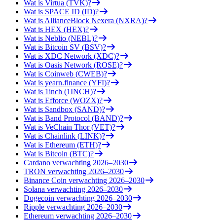
Wat is Virtua (TVK)?
Wat is SPACE ID (ID)?
Wat is AllianceBlock Nexera (NXRA)?
Wat is HEX (HEX)?
Wat is Neblio (NEBL)?
Wat is Bitcoin SV (BSV)?
Wat is XDC Network (XDC)?
Wat is Oasis Network (ROSE)?
Wat is Coinweb (CWEB)?
Wat is yearn.finance (YFI)?
Wat is 1inch (1INCH)?
Wat is Efforce (WOZX)?
Wat is Sandbox (SAND)?
Wat is Band Protocol (BAND)?
Wat is VeChain Thor (VET)?
Wat is Chainlink (LINK)?
Wat is Ethereum (ETH)?
Wat is Bitcoin (BTC)?
Cardano verwachting 2026–2030
TRON verwachting 2026–2030
Binance Coin verwachting 2026–2030
Solana verwachting 2026–2030
Dogecoin verwachting 2026–2030
Ripple verwachting 2026–2030
Ethereum verwachting 2026–2030