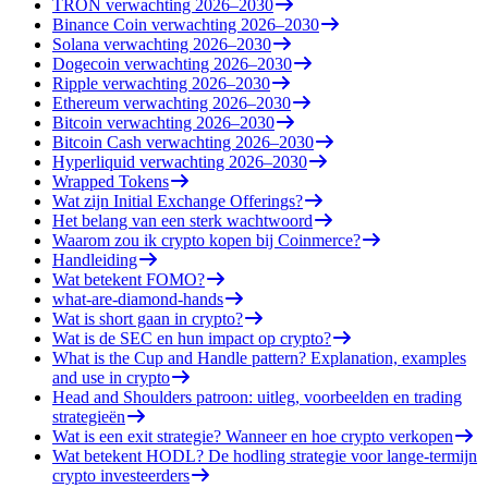
TRON verwachting 2026–2030
Binance Coin verwachting 2026–2030
Solana verwachting 2026–2030
Dogecoin verwachting 2026–2030
Ripple verwachting 2026–2030
Ethereum verwachting 2026–2030
Bitcoin verwachting 2026–2030
Bitcoin Cash verwachting 2026–2030
Hyperliquid verwachting 2026–2030
Wrapped Tokens
Wat zijn Initial Exchange Offerings?
Het belang van een sterk wachtwoord
Waarom zou ik crypto kopen bij Coinmerce?
Handleiding
Wat betekent FOMO?
what-are-diamond-hands
Wat is short gaan in crypto?
Wat is de SEC en hun impact op crypto?
What is the Cup and Handle pattern? Explanation, examples
and use in crypto
Head and Shoulders patroon: uitleg, voorbeelden en trading
strategieën
Wat is een exit strategie? Wanneer en hoe crypto verkopen
Wat betekent HODL? De hodling strategie voor lange-termijn
crypto investeerders