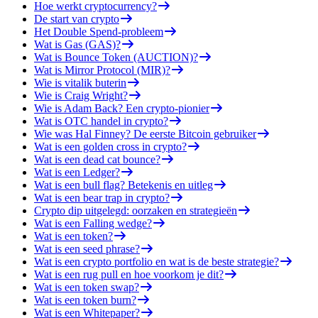
Hoe werkt cryptocurrency?
De start van crypto
Het Double Spend-probleem
Wat is Gas (GAS)?
Wat is Bounce Token (AUCTION)?
Wat is Mirror Protocol (MIR)?
Wie is vitalik buterin
Wie is Craig Wright?
Wie is Adam Back? Een crypto-pionier
Wat is OTC handel in crypto?
Wie was Hal Finney? De eerste Bitcoin gebruiker
Wat is een golden cross in crypto?
Wat is een dead cat bounce?
Wat is een Ledger?
Wat is een bull flag? Betekenis en uitleg
Wat is een bear trap in crypto?
Crypto dip uitgelegd: oorzaken en strategieën
Wat is een Falling wedge?
Wat is een token?
Wat is een seed phrase?
Wat is een crypto portfolio en wat is de beste strategie?
Wat is een rug pull en hoe voorkom je dit?
Wat is een token swap?
Wat is een token burn?
Wat is een Whitepaper?