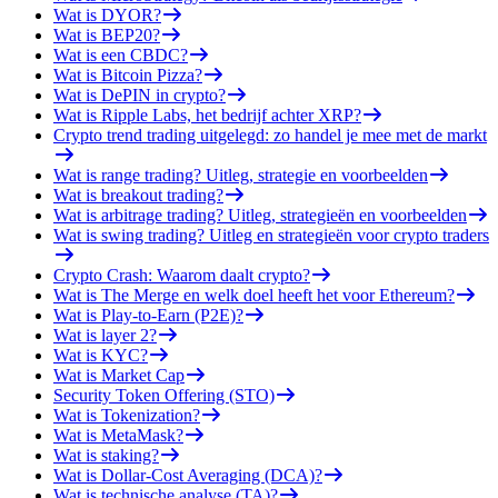
Wat is DYOR?
Wat is BEP20?
Wat is een CBDC?
Wat is Bitcoin Pizza?
Wat is DePIN in crypto?
Wat is Ripple Labs, het bedrijf achter XRP?
Crypto trend trading uitgelegd: zo handel je mee met de markt
Wat is range trading? Uitleg, strategie en voorbeelden
Wat is breakout trading?
Wat is arbitrage trading? Uitleg, strategieën en voorbeelden
Wat is swing trading? Uitleg en strategieën voor crypto traders
Crypto Crash: Waarom daalt crypto?
Wat is The Merge en welk doel heeft het voor Ethereum?
Wat is Play-to-Earn (P2E)?
Wat is layer 2?
Wat is KYC?
Wat is Market Cap
Security Token Offering (STO)
Wat is Tokenization?
Wat is MetaMask?
Wat is staking?
Wat is Dollar-Cost Averaging (DCA)?
Wat is technische analyse (TA)?