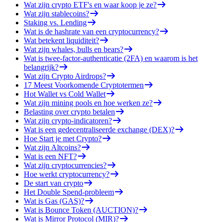
Wat zijn crypto ETF's en waar koop je ze?
Wat zijn stablecoins?
Staking vs. Lending
Wat is de hashrate van een cryptocurrency?
Wat betekent liquiditeit?
Wat zijn whales, bulls en bears?
Wat is twee-factor-authenticatie (2FA) en waarom is het
belangrijk?
Wat zijn Crypto Airdrops?
17 Meest Voorkomende Cryptotermen
Hot Wallet vs Cold Wallet
Wat zijn mining pools en hoe werken ze?
Belasting over crypto betalen
Wat zijn crypto-indicatoren?
Wat is een gedecentraliseerde exchange (DEX)?
Hoe Start je met Crypto?
Wat zijn Altcoins?
Wat is een NFT?
Wat zijn cryptocurrencies?
Hoe werkt cryptocurrency?
De start van crypto
Het Double Spend-probleem
Wat is Gas (GAS)?
Wat is Bounce Token (AUCTION)?
Wat is Mirror Protocol (MIR)?