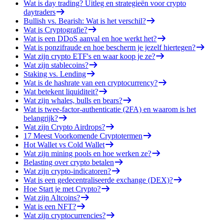
Wat is day trading? Uitleg en strategieën voor crypto
daytraders
Bullish vs. Bearish: Wat is het verschil?
Wat is Cryptografie?
Wat is een DDoS aanval en hoe werkt het?
Wat is ponzifraude en hoe bescherm je jezelf hiertegen?
Wat zijn crypto ETF's en waar koop je ze?
Wat zijn stablecoins?
Staking vs. Lending
Wat is de hashrate van een cryptocurrency?
Wat betekent liquiditeit?
Wat zijn whales, bulls en bears?
Wat is twee-factor-authenticatie (2FA) en waarom is het
belangrijk?
Wat zijn Crypto Airdrops?
17 Meest Voorkomende Cryptotermen
Hot Wallet vs Cold Wallet
Wat zijn mining pools en hoe werken ze?
Belasting over crypto betalen
Wat zijn crypto-indicatoren?
Wat is een gedecentraliseerde exchange (DEX)?
Hoe Start je met Crypto?
Wat zijn Altcoins?
Wat is een NFT?
Wat zijn cryptocurrencies?