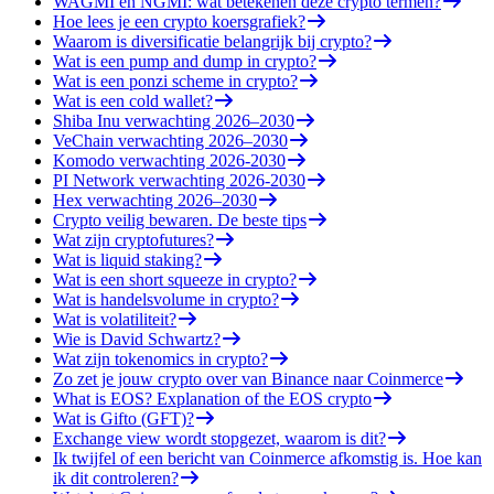
WAGMI en NGMI: wat betekenen deze crypto termen?
Hoe lees je een crypto koersgrafiek?
Waarom is diversificatie belangrijk bij crypto?
Wat is een pump and dump in crypto?
Wat is een ponzi scheme in crypto?
Wat is een cold wallet?
Shiba Inu verwachting 2026–2030
VeChain verwachting 2026–2030
Komodo verwachting 2026-2030
PI Network verwachting 2026-2030
Hex verwachting 2026–2030
Crypto veilig bewaren. De beste tips
Wat zijn cryptofutures?
Wat is liquid staking?
Wat is een short squeeze in crypto?
Wat is handelsvolume in crypto?
Wat is volatiliteit?
Wie is David Schwartz?
Wat zijn tokenomics in crypto?
Zo zet je jouw crypto over van Binance naar Coinmerce
What is EOS? Explanation of the EOS crypto
Wat is Gifto (GFT)?
Exchange view wordt stopgezet, waarom is dit?
Ik twijfel of een bericht van Coinmerce afkomstig is. Hoe kan
ik dit controleren?