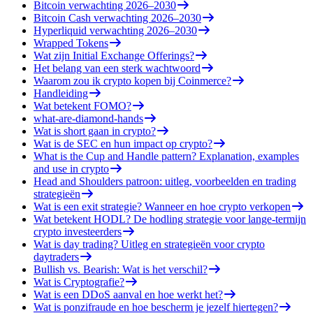
Bitcoin verwachting 2026–2030
Bitcoin Cash verwachting 2026–2030
Hyperliquid verwachting 2026–2030
Wrapped Tokens
Wat zijn Initial Exchange Offerings?
Het belang van een sterk wachtwoord
Waarom zou ik crypto kopen bij Coinmerce?
Handleiding
Wat betekent FOMO?
what-are-diamond-hands
Wat is short gaan in crypto?
Wat is de SEC en hun impact op crypto?
What is the Cup and Handle pattern? Explanation, examples
and use in crypto
Head and Shoulders patroon: uitleg, voorbeelden en trading
strategieën
Wat is een exit strategie? Wanneer en hoe crypto verkopen
Wat betekent HODL? De hodling strategie voor lange-termijn
crypto investeerders
Wat is day trading? Uitleg en strategieën voor crypto
daytraders
Bullish vs. Bearish: Wat is het verschil?
Wat is Cryptografie?
Wat is een DDoS aanval en hoe werkt het?
Wat is ponzifraude en hoe bescherm je jezelf hiertegen?