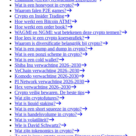
Wat is een honeypot in crypto?
Waarom falen P2E games?
Crypto en Insider Trading
Hoe werkt een Bitcoin ATM?
Hoe werkt een order book?
WAGMI en NGMI: wat betekenen deze crypto termen?
Hoe lees je een crypto koersgrafiek?
Waarom is diversificatie belangrijk bij crypto?
Wat is een pump and dump in crypto?
Wat is een ponzi scheme in crypto?
Wat is een cold wallet?
Shiba Inu verwachting 2026–2030
VeChain verwachting 2026–2030
Komodo verwachting 2026-2030
PI Network verwachting 2026-2030
Hex verwachting 2026–2030
Crypto veilig bewaren. De beste tips
Wat zijn cryptofutures?
Wat is liquid staking?
Wat is een short squeeze in crypto?
Wat is handelsvolume in crypto?
Wat is volatiliteit?
Wie is David Schwartz?
Wat zijn tokenomics in crypto?