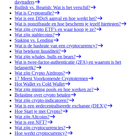
daytraders
Bullish vs. Bearish: Wat is het verschil?
Wat is Cryptografie?
Wat is een DDoS aanval en hoe werkt het?
Wat is ponzifraude en hoe bescherm je jezelf hiertegen?
Wat zijn crypto ETF's en waar koop je ze?
Wat zijn stablecoins?
Staking vs. Lending
Wat is de hashrate van een cryptocurrency?
Wat betekent liquiditeit?
Wat zijn whales, bulls en bears?
Wat is twee-factor-authenticatie (2FA) en waarom is het
belangrijk?
Wat zijn Crypto Airdrops?
17 Meest Voorkomende Cryptotermen
Hot Wallet vs Cold Wallet
Wat zijn mining pools en hoe werken ze?
Belasting over crypto betalen
Wat zijn crypto-indicatoren?
Wat is een gedecentraliseerde exchange (DEX)?
Hoe Start je met Crypto?
Wat zijn Altcoins?
Wat is een NFT?
Wat zijn cryptocurrencies?
Hoe werkt cryptocurrency?