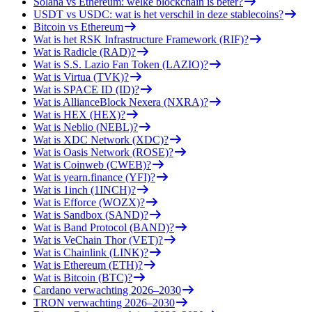
Solana vs Ethereum: welke blockchain is beter?
USDT vs USDC: wat is het verschil in deze stablecoins?
Bitcoin vs Ethereum
Wat is het RSK Infrastructure Framework (RIF)?
Wat is Radicle (RAD)?
Wat is S.S. Lazio Fan Token (LAZIO)?
Wat is Virtua (TVK)?
Wat is SPACE ID (ID)?
Wat is AllianceBlock Nexera (NXRA)?
Wat is HEX (HEX)?
Wat is Neblio (NEBL)?
Wat is XDC Network (XDC)?
Wat is Oasis Network (ROSE)?
Wat is Coinweb (CWEB)?
Wat is yearn.finance (YFI)?
Wat is 1inch (1INCH)?
Wat is Efforce (WOZX)?
Wat is Sandbox (SAND)?
Wat is Band Protocol (BAND)?
Wat is VeChain Thor (VET)?
Wat is Chainlink (LINK)?
Wat is Ethereum (ETH)?
Wat is Bitcoin (BTC)?
Cardano verwachting 2026–2030
TRON verwachting 2026–2030