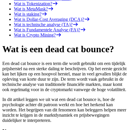
Wat is Tokenization?
Wat is MetaMask?
Wat is staking?
Wat is Dollar-Cost Averaging (DCA)?
Wat is technische analyse (TA)?
Wat is Fundamentele Analyse (FA)?
Wat is Crypto Mining?
Wat is een dead cat bounce?
Een dead cat bounce is een term die wordt gebruikt om een tijdelijk
prijsherstel na een sterke daling te beschrijven. Op het eerste gezicht
kan het lijken op een hoopvol herstel, maar in veel gevallen blijkt de
opleving van korte duur te zijn. De term wordt vaak gebruikt in de
technische analyse van traditionele financiële markten, maar komt
ook regelmatig voor in de cryptomarkt vanwege de hoge volatiliteit.
In dit artikel leggen we uit wat een dead cat bounce is, hoe de
psychologie achter dit patroon werkt en hoe het herkend kan
worden. Het begrijpen van dit fenomeen kan beleggers helpen meer
inzicht te krijgen in de marktdynamiek en prijsbewegingen
duidelijker te interpreteren.