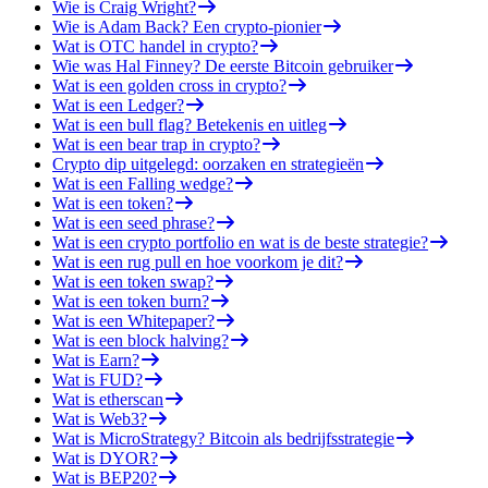
Wie is Craig Wright?
Wie is Adam Back? Een crypto-pionier
Wat is OTC handel in crypto?
Wie was Hal Finney? De eerste Bitcoin gebruiker
Wat is een golden cross in crypto?
Wat is een Ledger?
Wat is een bull flag? Betekenis en uitleg
Wat is een bear trap in crypto?
Crypto dip uitgelegd: oorzaken en strategieën
Wat is een Falling wedge?
Wat is een token?
Wat is een seed phrase?
Wat is een crypto portfolio en wat is de beste strategie?
Wat is een rug pull en hoe voorkom je dit?
Wat is een token swap?
Wat is een token burn?
Wat is een Whitepaper?
Wat is een block halving?
Wat is Earn?
Wat is FUD?
Wat is etherscan
Wat is Web3?
Wat is MicroStrategy? Bitcoin als bedrijfsstrategie
Wat is DYOR?
Wat is BEP20?