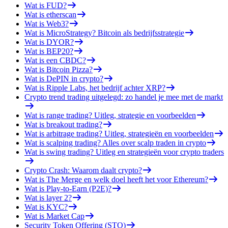
Wat is FUD?
Wat is etherscan
Wat is Web3?
Wat is MicroStrategy? Bitcoin als bedrijfsstrategie
Wat is DYOR?
Wat is BEP20?
Wat is een CBDC?
Wat is Bitcoin Pizza?
Wat is DePIN in crypto?
Wat is Ripple Labs, het bedrijf achter XRP?
Crypto trend trading uitgelegd: zo handel je mee met de markt
Wat is range trading? Uitleg, strategie en voorbeelden
Wat is breakout trading?
Wat is arbitrage trading? Uitleg, strategieën en voorbeelden
Wat is scalping trading? Alles over scalp traden in crypto
Wat is swing trading? Uitleg en strategieën voor crypto traders
Crypto Crash: Waarom daalt crypto?
Wat is The Merge en welk doel heeft het voor Ethereum?
Wat is Play-to-Earn (P2E)?
Wat is layer 2?
Wat is KYC?
Wat is Market Cap
Security Token Offering (STO)