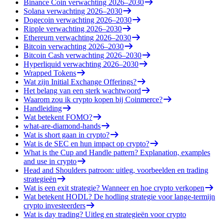
Binance Coin verwachting 2026–2030
Solana verwachting 2026–2030
Dogecoin verwachting 2026–2030
Ripple verwachting 2026–2030
Ethereum verwachting 2026–2030
Bitcoin verwachting 2026–2030
Bitcoin Cash verwachting 2026–2030
Hyperliquid verwachting 2026–2030
Wrapped Tokens
Wat zijn Initial Exchange Offerings?
Het belang van een sterk wachtwoord
Waarom zou ik crypto kopen bij Coinmerce?
Handleiding
Wat betekent FOMO?
what-are-diamond-hands
Wat is short gaan in crypto?
Wat is de SEC en hun impact op crypto?
What is the Cup and Handle pattern? Explanation, examples
and use in crypto
Head and Shoulders patroon: uitleg, voorbeelden en trading
strategieën
Wat is een exit strategie? Wanneer en hoe crypto verkopen
Wat betekent HODL? De hodling strategie voor lange-termijn
crypto investeerders
Wat is day trading? Uitleg en strategieën voor crypto