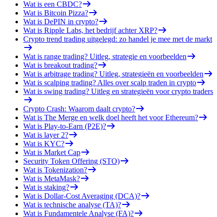
Wat is een CBDC?
Wat is Bitcoin Pizza?
Wat is DePIN in crypto?
Wat is Ripple Labs, het bedrijf achter XRP?
Crypto trend trading uitgelegd: zo handel je mee met de markt
Wat is range trading? Uitleg, strategie en voorbeelden
Wat is breakout trading?
Wat is arbitrage trading? Uitleg, strategieën en voorbeelden
Wat is scalping trading? Alles over scalp traden in crypto
Wat is swing trading? Uitleg en strategieën voor crypto traders
Crypto Crash: Waarom daalt crypto?
Wat is The Merge en welk doel heeft het voor Ethereum?
Wat is Play-to-Earn (P2E)?
Wat is layer 2?
Wat is KYC?
Wat is Market Cap
Security Token Offering (STO)
Wat is Tokenization?
Wat is MetaMask?
Wat is staking?
Wat is Dollar-Cost Averaging (DCA)?
Wat is technische analyse (TA)?
Wat is Fundamentele Analyse (FA)?