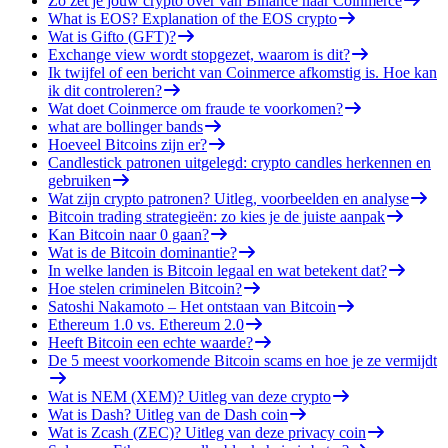
Zo zet je jouw crypto over van Binance naar Coinmerce
What is EOS? Explanation of the EOS crypto
Wat is Gifto (GFT)?
Exchange view wordt stopgezet, waarom is dit?
Ik twijfel of een bericht van Coinmerce afkomstig is. Hoe kan
ik dit controleren?
Wat doet Coinmerce om fraude te voorkomen?
what are bollinger bands
Hoeveel Bitcoins zijn er?
Candlestick patronen uitgelegd: crypto candles herkennen en
gebruiken
Wat zijn crypto patronen? Uitleg, voorbeelden en analyse
Bitcoin trading strategieën: zo kies je de juiste aanpak
Kan Bitcoin naar 0 gaan?
Wat is de Bitcoin dominantie?
In welke landen is Bitcoin legaal en wat betekent dat?
Hoe stelen criminelen Bitcoin?
Satoshi Nakamoto – Het ontstaan van Bitcoin
Ethereum 1.0 vs. Ethereum 2.0
Heeft Bitcoin een echte waarde?
De 5 meest voorkomende Bitcoin scams en hoe je ze vermijdt
Wat is NEM (XEM)? Uitleg van deze crypto
Wat is Dash? Uitleg van de Dash coin
Wat is Zcash (ZEC)? Uitleg van deze privacy coin