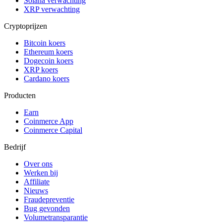
Solana verwachting
XRP verwachting
Cryptoprijzen
Bitcoin koers
Ethereum koers
Dogecoin koers
XRP koers
Cardano koers
Producten
Earn
Coinmerce App
Coinmerce Capital
Bedrijf
Over ons
Werken bij
Affiliate
Nieuws
Fraudepreventie
Bug gevonden
Volumetransparantie