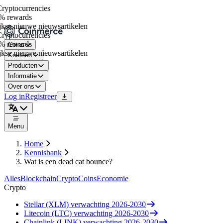
yptocurrencies
 rewards
kse nieuwe nieuwsartikelen
yptocurrencies
 rewards
Coins
kse nieuwe nieuwsartikelen
Koersen
Producten
Informatie
Over ons
Log in
Registreer
Menu
Home
Kennisbank
Wat is een dead cat bounce?
Alles
Blockchain
Crypto
Coins
Economie
Crypto
Stellar (XLM) verwachting 2026-2030
Litecoin (LTC) verwachting 2026-2030
Chainlink (LINK) verwachting 2026-2030