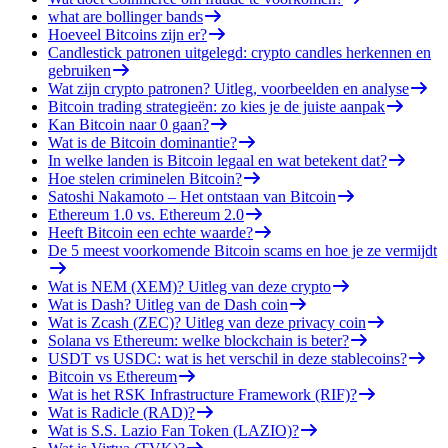
what are bollinger bands
Hoeveel Bitcoins zijn er?
Candlestick patronen uitgelegd: crypto candles herkennen en
gebruiken
Wat zijn crypto patronen? Uitleg, voorbeelden en analyse
Bitcoin trading strategieën: zo kies je de juiste aanpak
Kan Bitcoin naar 0 gaan?
Wat is de Bitcoin dominantie?
In welke landen is Bitcoin legaal en wat betekent dat?
Hoe stelen criminelen Bitcoin?
Satoshi Nakamoto – Het ontstaan van Bitcoin
Ethereum 1.0 vs. Ethereum 2.0
Heeft Bitcoin een echte waarde?
De 5 meest voorkomende Bitcoin scams en hoe je ze vermijdt
Wat is NEM (XEM)? Uitleg van deze crypto
Wat is Dash? Uitleg van de Dash coin
Wat is Zcash (ZEC)? Uitleg van deze privacy coin
Solana vs Ethereum: welke blockchain is beter?
USDT vs USDC: wat is het verschil in deze stablecoins?
Bitcoin vs Ethereum
Wat is het RSK Infrastructure Framework (RIF)?
Wat is Radicle (RAD)?
Wat is S.S. Lazio Fan Token (LAZIO)?