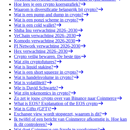
Hoe lees je een crypto koersgrafiek?
Waarom is diversificatie belangrijk bij crypto?
Wat is een pump and dump in crypto?
Wat is een ponzi scheme in crypto?
Wat is een cold wallet?
Shiba Inu verwachting 2026–2030
VeChain verwachting 2026–2030
Komodo verwachting 2026-2030
PI Network verwachting 2026-2030
Hex verwachting 2026–2030
Crypto veilig bewaren. De beste tips
Wat zijn cryptofutures?
Wat is liquid staking?
Wat is een short squeeze in crypto?
Wat is handelsvolume in crypto?
Wat is volatiliteit?
Wie is David Schwartz?
Wat zijn tokenomics in crypto?
Zo zet je jouw crypto over van Binance naar Coinmerce
What is EOS? Explanation of the EOS crypto
Wat is Gifto (GFT)?
Exchange view wordt stopgezet, waarom is dit?
Ik twijfel of een bericht van Coinmerce afkomstig is. Hoe kan
ik dit controleren?
Wat doet Coinmerce om fraude te voorkomen?