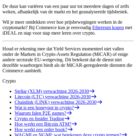
De duur kan variëren van een paar uur tot meerdere dagen of zelfs
weken, afhankelijk van de markt en het geanalyseerde tijdsbestek.
Wil je meer ontdekken over hoe prijsbewegingen werken in de
cryptomarkt? Bij Coinmerce kun je eenvoudig
Ethereum kopen
met
iDEAL en stap voor stap meer leren over crypto.
Houd er rekening mee dat Yield Services momenteel niet vallen
onder de Markets in Crypto-Assets Regulation (MiCAR) of enige
andere sectorale EU-wetgeving. Dit betekent dat de dienst niet
dezelfde waarborgen biedt als de MiCAR-gereguleerde diensten die
Coinmerce aanbiedt.
Crypto
Stellar (XLM) verwachting 2026-2030
Litecoin (LTC) verwachting 2026-2030
Chainlink (LINK) verwachting 2026-2030
Wat is een honeypot in crypto?
Waarom falen P2E games?
Crypto en Insider Trading
Hoe werkt een Bitcoin ATM?
Hoe werkt een order book?
WAGMI en NGMI: wat betekenen deze crypto termen?