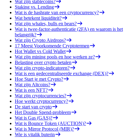
Wat zijn stablecoins?
Staking vs. Lending
Wat is de hashrate van een cryptocurrency?
Wat betekent liquiditeit?
Wat zijn whales, bulls en bears?
Wat is twee-factor-authenticatie (2FA) en waarom is het
belangrijk?
Wat zijn Crypto Airdrops?
17 Meest Voorkomende Cryptotermen
Hot Wallet vs Cold Wallet
Wat zijn mining pools en hoe werken ze?
Belasting over crypto betalen
Wat zijn crypto-indicatoren?
Wat is een gedecentraliseerde exchange (DEX)?
Hoe Start je met Crypto?
Wat zijn Altcoins?
Wat is een NFT?
Wat zijn cryptocurrencies?
Hoe werkt cryptocurrency?
De start van crypto
Het Double Spend-probleem
Wat is Gas (GAS)?
Wat is Bounce Token (AUCTION)?
Wat is Mirror Protocol (MIR)?
Wie is vitalik buterin