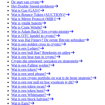
De start van crypto
Het Double Spend-probleem
Wat is Gas (GAS)?
Wat is Bounce Token (AUCTION)?
Wat is Mirror Protocol (MIR)?
Wie is vitalik buterin
Wie is Craig Wright?
Wie is Adam Back? Een crypto-pionier
Wat is OTC handel in crypto?
Wie was Hal Finney? De eerste Bitcoin gebruiker
Wat is een golden cross in crypto?
Wat is een Ledger?
Wat is een bull flag? Betekenis en uitleg
Wat is een bear trap in crypto?
Crypto dip uitgelegd: oorzaken en strategieën
Wat is een Falling wedge?
Wat is een token?
Wat is een seed phrase?
Wat is een crypto portfolio en wat is de beste strategie?
Wat is een rug pull en hoe voorkom je dit?
Wat is een token swap?
Wat is een token burn?
Wat is een Whitepaper?
Wat is een block halving?
Wat is Earn?