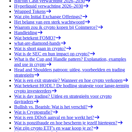
Bitcoin Cash verwachting 2026–2030
Hyperliquid verwachting 2026–2030
Wrapped Tokens
Wat zijn Initial Exchange Offerings?
Het belang van een sterk wachtwoord
Waarom zou ik crypto kopen bij Coinmerce?
Handleiding
Wat betekent FOMO?
what-are-diamond-hands
Wat is short gaan in crypto?
Wat is de SEC en hun impact op crypto?
What is the Cup and Handle pattern? Explanation, examples
and use in crypto
Head and Shoulders patroon: uitleg, voorbeelden en trading
strategieën
Wat is een exit strategie? Wanneer en hoe crypto verkopen
Wat betekent HODL? De hodling strategie voor lange-termijn
crypto investeerders
Wat is day trading? Uitleg en strategieën voor crypto
daytraders
Bullish vs. Bearish: Wat is het verschil?
Wat is Cryptografie?
Wat is een DDoS aanval en hoe werkt het?
Wat is ponzifraude en hoe bescherm je jezelf hiertegen?
Wat zijn crypto ETF's en waar koop je ze?