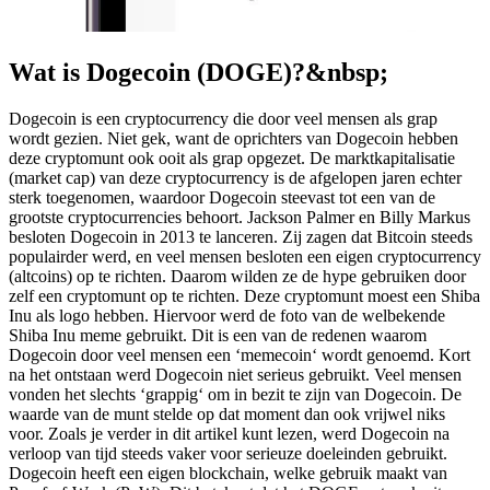
Wat is Dogecoin (DOGE)?&nbsp;
Dogecoin is een cryptocurrency die door veel mensen als grap
wordt gezien. Niet gek, want de oprichters van Dogecoin hebben
deze cryptomunt ook ooit als grap opgezet. De marktkapitalisatie
(market cap) van deze cryptocurrency is de afgelopen jaren echter
sterk toegenomen, waardoor Dogecoin steevast tot een van de
grootste cryptocurrencies behoort. Jackson Palmer en Billy Markus
besloten Dogecoin in 2013 te lanceren. Zij zagen dat Bitcoin steeds
populairder werd, en veel mensen besloten een eigen cryptocurrency
(altcoins) op te richten. Daarom wilden ze de hype gebruiken door
zelf een cryptomunt op te richten. Deze cryptomunt moest een Shiba
Inu als logo hebben. Hiervoor werd de foto van de welbekende
Shiba Inu meme gebruikt. Dit is een van de redenen waarom
Dogecoin door veel mensen een ‘memecoin‘ wordt genoemd. Kort
na het ontstaan werd Dogecoin niet serieus gebruikt. Veel mensen
vonden het slechts ‘grappig‘ om in bezit te zijn van Dogecoin. De
waarde van de munt stelde op dat moment dan ook vrijwel niks
voor. Zoals je verder in dit artikel kunt lezen, werd Dogecoin na
verloop van tijd steeds vaker voor serieuze doeleinden gebruikt.
Dogecoin heeft een eigen blockchain, welke gebruik maakt van