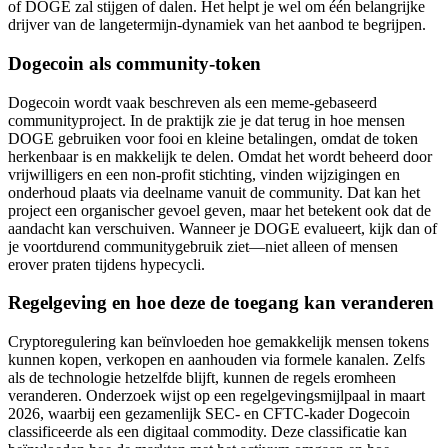
of DOGE zal stijgen of dalen. Het helpt je wel om één belangrijke
drijver van de langetermijn-dynamiek van het aanbod te begrijpen.
Dogecoin als community-token
Dogecoin wordt vaak beschreven als een meme-gebaseerd
communityproject. In de praktijk zie je dat terug in hoe mensen
DOGE gebruiken voor fooi en kleine betalingen, omdat de token
herkenbaar is en makkelijk te delen. Omdat het wordt beheerd door
vrijwilligers en een non-profit stichting, vinden wijzigingen en
onderhoud plaats via deelname vanuit de community. Dat kan het
project een organischer gevoel geven, maar het betekent ook dat de
aandacht kan verschuiven. Wanneer je DOGE evalueert, kijk dan of
je voortdurend communitygebruik ziet—niet alleen of mensen
erover praten tijdens hypecycli.
Regelgeving en hoe deze de toegang kan veranderen
Cryptoregulering kan beïnvloeden hoe gemakkelijk mensen tokens
kunnen kopen, verkopen en aanhouden via formele kanalen. Zelfs
als de technologie hetzelfde blijft, kunnen de regels eromheen
veranderen. Onderzoek wijst op een regelgevingsmijlpaal in maart
2026, waarbij een gezamenlijk SEC- en CFTC-kader Dogecoin
classificeerde als een digitaal commodity. Deze classificatie kan