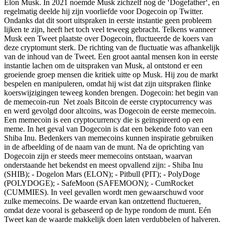
Elon Musk. In 2021 noemde Musk zichzelf nog de ‘Dogefather‘, en
regelmatig deelde hij zijn voorliefde voor Dogecoin op Twitter.
Ondanks dat dit soort uitspraken in eerste instantie geen probleem
lijken te zijn, heeft het toch veel teweeg gebracht. Telkens wanneer
Musk een Tweet plaatste over Dogecoin, fluctueerde de koers van
deze cryptomunt sterk. De richting van de fluctuatie was afhankelijk
van de inhoud van de Tweet. Een groot aantal mensen kon in eerste
instantie lachen om de uitspraken van Musk, al ontstond er een
groeiende groep mensen die kritiek uitte op Musk. Hij zou de markt
bespelen en manipuleren, omdat hij wist dat zijn uitspraken flinke
koerswijzigingen teweeg konden brengen. Dogecoin: het begin van
de memecoin-run Net zoals Bitcoin de eerste cryptocurrency was
en werd gevolgd door altcoins, was Dogecoin de eerste memecoin.
Een memecoin is een cryptocurrency die is geïnspireerd op een
meme. In het geval van Dogecoin is dat een bekende foto van een
Shiba Inu. Bedenkers van memecoins kunnen inspiratie gebruiken
in de afbeelding of de naam van de munt. Na de oprichting van
Dogecoin zijn er steeds meer memecoins ontstaan, waarvan
onderstaande het bekendst en meest opvallend zijn: - Shiba Inu
(SHIB); - Dogelon Mars (ELON); - Pitbull (PIT); - PolyDoge
(POLYDOGE); - SafeMoon (SAFEMOON); - CumRocket
(CUMMIES). In veel gevallen wordt men gewaarschuwd voor
zulke memecoins. De waarde ervan kan ontzettend fluctueren,
omdat deze vooral is gebaseerd op de hype rondom de munt. Eén
Tweet kan de waarde makkelijk doen laten verdubbelen of halveren.