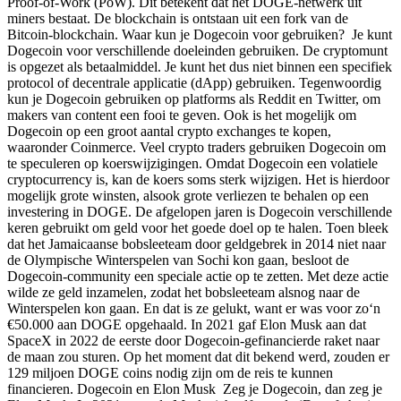
Proof-of-Work (PoW). Dit betekent dat het DOGE-netwerk uit
miners bestaat. De blockchain is ontstaan uit een fork van de
Bitcoin-blockchain. Waar kun je Dogecoin voor gebruiken? Je kunt
Dogecoin voor verschillende doeleinden gebruiken. De cryptomunt
is opgezet als betaalmiddel. Je kunt het dus niet binnen een specifiek
protocol of decentrale applicatie (dApp) gebruiken. Tegenwoordig
kun je Dogecoin gebruiken op platforms als Reddit en Twitter, om
makers van content een fooi te geven. Ook is het mogelijk om
Dogecoin op een groot aantal crypto exchanges te kopen,
waaronder Coinmerce. Veel crypto traders gebruiken Dogecoin om
te speculeren op koerswijzigingen. Omdat Dogecoin een volatiele
cryptocurrency is, kan de koers soms sterk wijzigen. Het is hierdoor
mogelijk grote winsten, alsook grote verliezen te behalen op een
investering in DOGE. De afgelopen jaren is Dogecoin verschillende
keren gebruikt om geld voor het goede doel op te halen. Toen bleek
dat het Jamaicaanse bobsleeteam door geldgebrek in 2014 niet naar
de Olympische Winterspelen van Sochi kon gaan, besloot de
Dogecoin-community een speciale actie op te zetten. Met deze actie
wilde ze geld inzamelen, zodat het bobsleeteam alsnog naar de
Winterspelen kon gaan. En dat is ze gelukt, want er was voor zo‘n
€50.000 aan DOGE opgehaald. In 2021 gaf Elon Musk aan dat
SpaceX in 2022 de eerste door Dogecoin-gefinancierde raket naar
de maan zou sturen. Op het moment dat dit bekend werd, zouden er
129 miljoen DOGE coins nodig zijn om de reis te kunnen
financieren. Dogecoin en Elon Musk Zeg je Dogecoin, dan zeg je