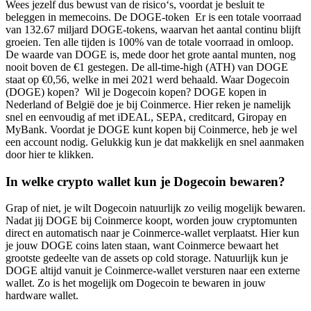
Wees jezelf dus bewust van de risico‘s, voordat je besluit te
beleggen in memecoins. De DOGE-token Er is een totale voorraad
van 132.67 miljard DOGE-tokens, waarvan het aantal continu blijft
groeien. Ten alle tijden is 100% van de totale voorraad in omloop.
De waarde van DOGE is, mede door het grote aantal munten, nog
nooit boven de €1 gestegen. De all-time-high (ATH) van DOGE
staat op €0,56, welke in mei 2021 werd behaald. Waar Dogecoin
(DOGE) kopen? Wil je Dogecoin kopen? DOGE kopen in
Nederland of België doe je bij Coinmerce. Hier reken je namelijk
snel en eenvoudig af met iDEAL, SEPA, creditcard, Giropay en
MyBank. Voordat je DOGE kunt kopen bij Coinmerce, heb je wel
een account nodig. Gelukkig kun je dat makkelijk en snel aanmaken
door hier te klikken.
In welke crypto wallet kun je Dogecoin bewaren?
Grap of niet, je wilt Dogecoin natuurlijk zo veilig mogelijk bewaren.
Nadat jij DOGE bij Coinmerce koopt, worden jouw cryptomunten
direct en automatisch naar je Coinmerce-wallet verplaatst. Hier kun
je jouw DOGE coins laten staan, want Coinmerce bewaart het
grootste gedeelte van de assets op cold storage. Natuurlijk kun je
DOGE altijd vanuit je Coinmerce-wallet versturen naar een externe
wallet. Zo is het mogelijk om Dogecoin te bewaren in jouw
hardware wallet.