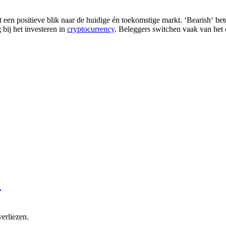
et een positieve blik naar de huidige én toekomstige markt. ‘Bearish‘ b
 bij het investeren in
cryptocurrency
. Beleggers switchen vaak van het e
verliezen.