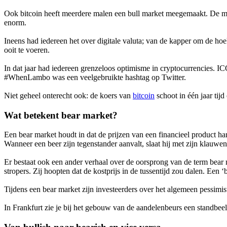
Ook bitcoin heeft meerdere malen een bull market meegemaakt. De meest
enorm.
Ineens had iedereen het over digitale valuta; van de kapper om de ho
ooit te voeren.
In dat jaar had iedereen grenzeloos optimisme in cryptocurrencies. IC
#WhenLambo was een veelgebruikte hashtag op Twitter.
Niet geheel onterecht ook: de koers van
bitcoin
schoot in één jaar tij
Wat betekent bear market?
Een bear market houdt in dat de prijzen van een financieel product ha
Wanneer een beer zijn tegenstander aanvalt, slaat hij met zijn klauwe
Er bestaat ook een ander verhaal over de oorsprong van de term bear
stropers. Zij hoopten dat de kostprijs in de tussentijd zou dalen. Een
Tijdens een bear market zijn investeerders over het algemeen pessimist
In Frankfurt zie je bij het gebouw van de aandelenbeurs een standbeel