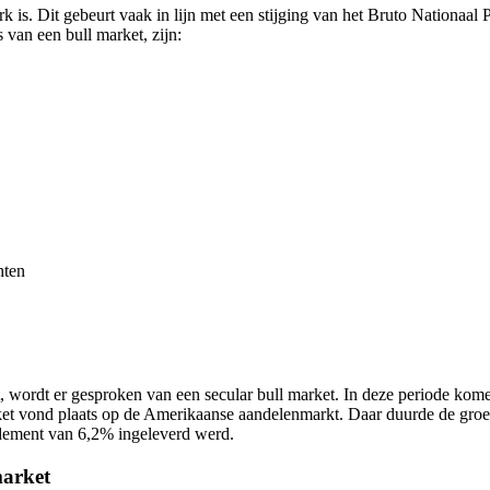
erk is. Dit gebeurt vaak in lijn met een stijging van het Bruto Nationaal
 van een bull market, zijn:
hten
, wordt er gesproken van een secular bull market. In deze periode komen
ket vond plaats op de Amerikaanse aandelenmarkt. Daar duurde de gro
ndement van 6,2% ingeleverd werd.
market