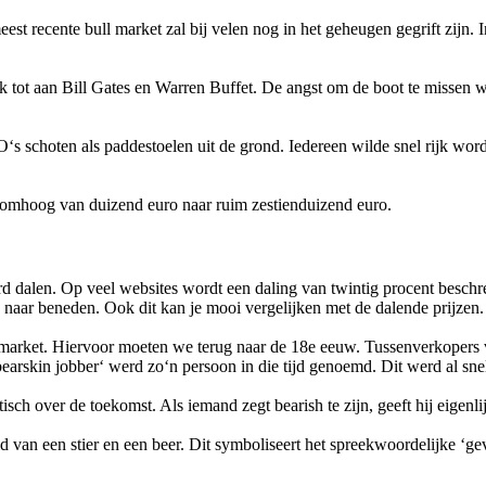
 recente bull market zal bij velen nog in het geheugen gegrift zijn. I
ek tot aan Bill Gates en Warren Buffet. De angst om de boot te missen
O‘s schoten als paddestoelen uit de grond. Iedereen wilde snel rijk wor
d omhoog van duizend euro naar ruim zestienduizend euro.
rd dalen. Op veel websites wordt een daling van twintig procent beschr
n naar beneden. Ook dit kan je mooi vergelijken met de dalende prijzen.
 market. Hiervoor moeten we terug naar de 18e eeuw. Tussenverkopers 
 ‘bearskin jobber‘ werd zo‘n persoon in die tijd genoemd. Dit werd al sne
isch over de toekomst. Als iemand zegt bearish te zijn, geeft hij eigenli
d van een stier en een beer. Dit symboliseert het spreekwoordelijke ‘ge