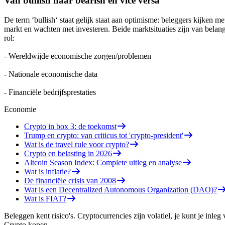
Van bullish naar bearish en vice versa
De term ‘bullish‘ staat gelijk staat aan optimisme: beleggers kijken m
markt en wachten met investeren. Beide marktsituaties zijn van belang
rol:
- Wereldwijde economische zorgen/problemen
- Nationale economische data
- Financiële bedrijfsprestaties
Economie
Crypto in box 3: de toekomst
Trump en crypto: van criticus tot 'crypto-president'
Wat is de travel rule voor crypto?
Crypto en belasting in 2026
Altcoin Season Index: Complete uitleg en analyse
Wat is inflatie?
De financiële crisis van 2008
Wat is een Decentralized Autonomous Organization (DAO)?
Wat is FIAT?
Beleggen kent risico's. Cryptocurrencies zijn volatiel, je kunt je inleg 
Crypto kopen