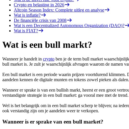
Crypto en belasting in 2026
Altcoin Season Index: Complete uitleg en analyse
Wat is inflatie?
De financiële crisis van 2008
Wat is een Decentralized Autonomous Organization (DAO)?
Wat is FIAT?
Wat is een bull markt?
Wanneer je handelt in
crypto
ben je de term bull market waarschijnlij
bull market is. Je zult je waarschijnlijk afvragen waarom de namen v
Een bull market is een periode waarin prijzen voortdurend klimmen. D
aandelen kennen de digitale munten en tokens zowel pieken als dalen
Wanneer er sprake is van een bullish markt, heerst er een groot ver
verstandigste strategie in een bull market: ga vooral mee met de tre
Wel is het belangrijk om in een bull market scherp te blijven; na ied
ook verstandig zijn om je aandelen weer te verkopen.
Wanneer is er sprake van een bull market?