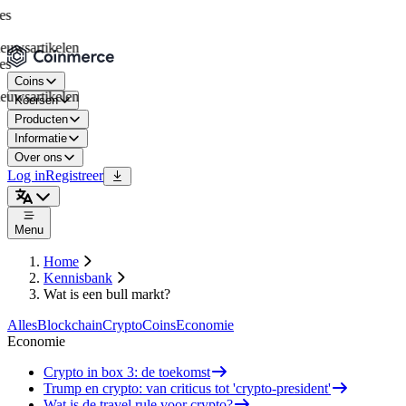
sartikelen
Coins
sartikelen
Koersen
Producten
Informatie
Over ons
Log in
Registreer
Menu
Home
Kennisbank
Wat is een bull markt?
Alles
Blockchain
Crypto
Coins
Economie
Economie
Crypto in box 3: de toekomst
Trump en crypto: van criticus tot 'crypto-president'
Wat is de travel rule voor crypto?