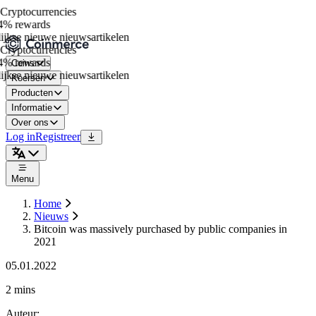
ryptocurrencies
% rewards
jkse nieuwe nieuwsartikelen
ryptocurrencies
% rewards
Coins
jkse nieuwe nieuwsartikelen
Koersen
Producten
Informatie
Over ons
Log in
Registreer
Menu
Home
Nieuws
Bitcoin was massively purchased by public companies in
2021
05.01.2022
2 mins
Auteur
: