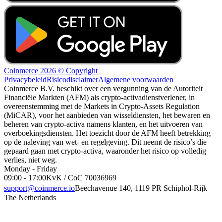
Coinmerce 2026 © Copyright
Privacybeleid
Risicodisclaimer
Algemene voorwaarden
Coinmerce B.V. beschikt over een vergunning van de Autoriteit
Financiële Markten (AFM) als crypto-activadienstverlener, in
overeenstemming met de Markets in Crypto-Assets Regulation
(MiCAR), voor het aanbieden van wisseldiensten, het bewaren en
beheren van crypto-activa namens klanten, en het uitvoeren van
overboekingsdiensten. Het toezicht door de AFM heeft betrekking
op de naleving van wet- en regelgeving. Dit neemt de risico’s die
gepaard gaan met crypto-activa, waaronder het risico op volledig
verlies, niet weg.
Monday - Friday
09:00 - 17:00
KvK / CoC 70036969
support@coinmerce.io
Beechavenue 140, 1119 PR Schiphol-Rijk
The Netherlands