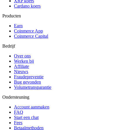
XRP koers
Cardano koers
Producten
Earn
Coinmerce App
Coinmerce Capital
Bedrijf
Over ons
Werken bij
Affiliate
Nieuws
Fraudepreventie
Bug gevonden
Volumetransparantie
Ondersteuning
Account aanmaken
FAQ
Start een chat
Fees
Betaalmethoden