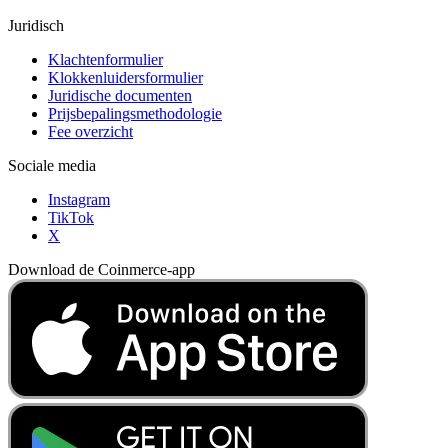
Juridisch
Klachtenformulier
Klokkenluidersformulier
Juridische documenten
Prijsbepalingsmethodologie
Fee overzicht
Sociale media
Instagram
TikTok
X
Download de Coinmerce-app