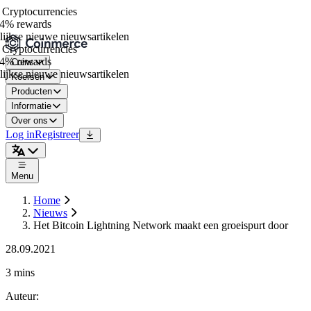
ryptocurrencies
4% rewards
jkse nieuwe nieuwsartikelen
ryptocurrencies
4% rewards
Coins
jkse nieuwe nieuwsartikelen
Koersen
Producten
Informatie
Over ons
Log in
Registreer
Menu
Home
Nieuws
Het Bitcoin Lightning Network maakt een groeispurt door
28.09.2021
3 mins
Auteur
: