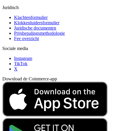
Juridisch
Klachtenformulier
Klokkenluidersformulier
Juridische documenten
Prijsbepalingsmethodologie
Fee overzicht
Sociale media
Instagram
TikTok
X
Download de Coinmerce-app