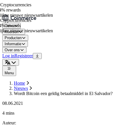
ryptocurrencies
% rewards
jkse nieuwe nieuwsartikelen
ryptocurrencies
% rewards
Coins
jkse nieuwe nieuwsartikelen
Koersen
Producten
Informatie
Over ons
Log in
Registreer
Menu
Home
Nieuws
Wordt Bitcoin een geldig betaalmiddel in El Salvador?
08.06.2021
4 mins
Auteur
: