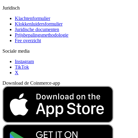
Juridisch
Klachtenformulier
Klokkenluidersformulier
Juridische documenten
Prijsbepalingsmethodologie
Fee overzicht
Sociale media
Instagram
TikTok
X
Download de Coinmerce-app