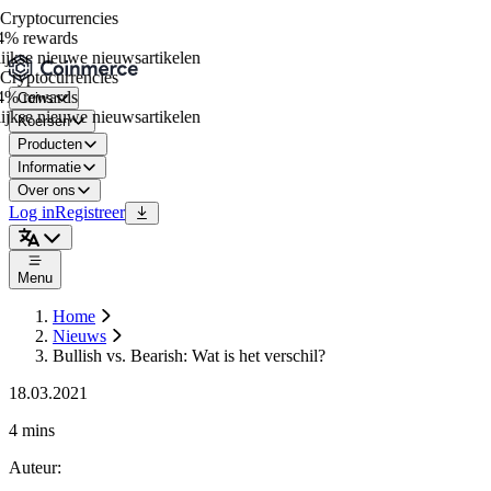
ryptocurrencies
% rewards
jkse nieuwe nieuwsartikelen
ryptocurrencies
% rewards
Coins
jkse nieuwe nieuwsartikelen
Koersen
Producten
Informatie
Over ons
Log in
Registreer
Menu
Home
Nieuws
Bullish vs. Bearish: Wat is het verschil?
18.03.2021
4 mins
Auteur
: