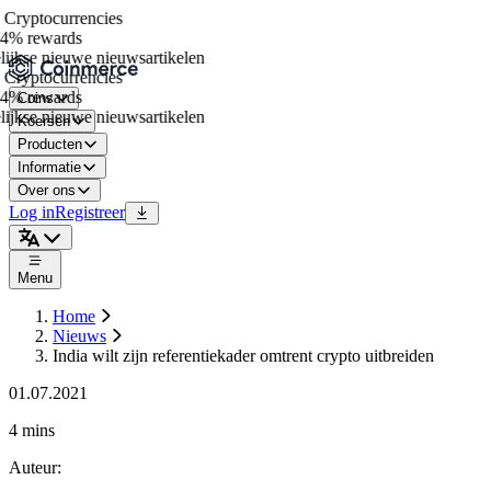
Cryptocurrencies
4% rewards
jkse nieuwe nieuwsartikelen
Cryptocurrencies
4% rewards
Coins
jkse nieuwe nieuwsartikelen
Koersen
Producten
Informatie
Over ons
Log in
Registreer
Menu
Home
Nieuws
India wilt zijn referentiekader omtrent crypto uitbreiden
01.07.2021
4 mins
Auteur
: