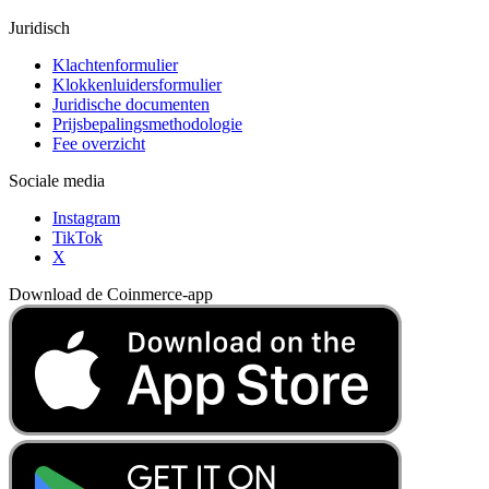
Juridisch
Klachtenformulier
Klokkenluidersformulier
Juridische documenten
Prijsbepalingsmethodologie
Fee overzicht
Sociale media
Instagram
TikTok
X
Download de Coinmerce-app