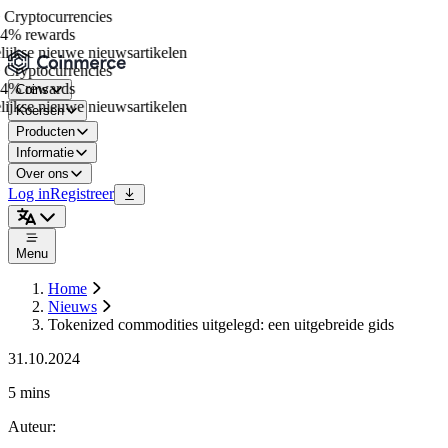
Cryptocurrencies
4% rewards
jkse nieuwe nieuwsartikelen
Cryptocurrencies
4% rewards
Coins
jkse nieuwe nieuwsartikelen
Koersen
Producten
Informatie
Over ons
Log in
Registreer
Menu
Home
Nieuws
Tokenized commodities uitgelegd: een uitgebreide gids
31.10.2024
5 mins
Auteur
: