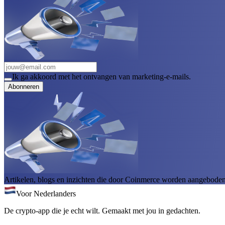
Ik ga akkoord met het ontvangen van marketing-e-mails.
Abonneren
Artikelen, blogs en inzichten die door Coinmerce worden aangeboden, 
Voor Nederlanders
De crypto-app die je echt wilt. Gemaakt met jou in gedachten.