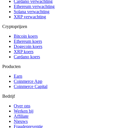
Cardano verwachting
Ethereum verwachting
Solana verwachting
XRP verwachting
Cryptoprijzen
Bitcoin koers
Ethereum koers
Dogecoin koers
XRP koers
Cardano koers
Producten
Earn
Coinmerce App
Coinmerce Capital
Bedrijf
Over ons
Werken bij
Affiliate
Nieuws
Fraudepreventie