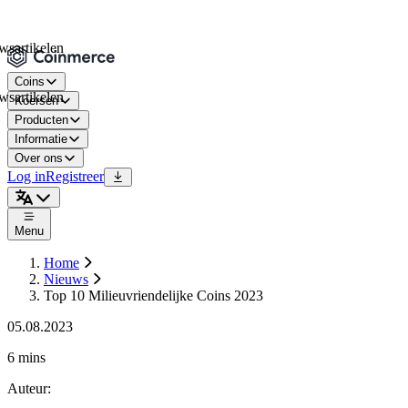
ikelen
Coins
ikelen
Koersen
Producten
Informatie
Over ons
Log in
Registreer
Menu
Home
Nieuws
Top 10 Milieuvriendelijke Coins 2023
05.08.2023
6 mins
Auteur
: