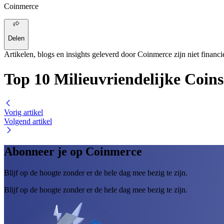
Coinmerce
Delen
Artikelen, blogs en insights geleverd door Coinmerce zijn niet financi
Top 10 Milieuvriendelijke Coin
Vorig artikel
Volgend artikel
Abonneer je op Coinmerce
Blijf op de hoogte zonder er de hele dag mee bezig te zijn.
Blijf op de hoogte zonder er de hele dag mee bezig te zijn.