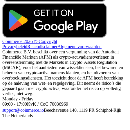
Coinmerce 2026 © Copyright
Privacybeleid
Risicodisclaimer
Algemene voorwaarden
Coinmerce B.V. beschikt over een vergunning van de Autoriteit
Financiële Markten (AFM) als crypto-activadienstverlener, in
overeenstemming met de Markets in Crypto-Assets Regulation
(MiCAR), voor het aanbieden van wisseldiensten, het bewaren en
beheren van crypto-activa namens klanten, en het uitvoeren van
overboekingsdiensten. Het toezicht door de AFM heeft betrekking
op de naleving van wet- en regelgeving. Dit neemt de risico’s die
gepaard gaan met crypto-activa, waaronder het risico op volledig
verlies, niet weg.
Monday - Friday
09:00 - 17:00
KvK / CoC 70036969
support@coinmerce.io
Beechavenue 140, 1119 PR Schiphol-Rijk
The Netherlands