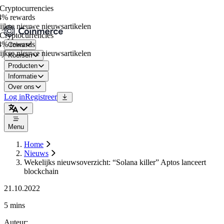
ryptocurrencies
% rewards
jkse nieuwe nieuwsartikelen
ryptocurrencies
% rewards
Coins
jkse nieuwe nieuwsartikelen
Koersen
Producten
Informatie
Over ons
Log in
Registreer
Menu
Home
Nieuws
Wekelijks nieuwsoverzicht: “Solana killer” Aptos lanceert
blockchain
21.10.2022
5 mins
Auteur
: