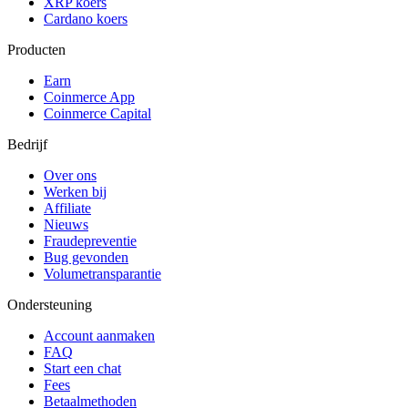
XRP koers
Cardano koers
Producten
Earn
Coinmerce App
Coinmerce Capital
Bedrijf
Over ons
Werken bij
Affiliate
Nieuws
Fraudepreventie
Bug gevonden
Volumetransparantie
Ondersteuning
Account aanmaken
FAQ
Start een chat
Fees
Betaalmethoden