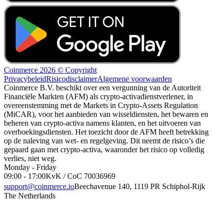
Coinmerce 2026 © Copyright
Privacybeleid
Risicodisclaimer
Algemene voorwaarden
Coinmerce B.V. beschikt over een vergunning van de Autoriteit
Financiële Markten (AFM) als crypto-activadienstverlener, in
overeenstemming met de Markets in Crypto-Assets Regulation
(MiCAR), voor het aanbieden van wisseldiensten, het bewaren en
beheren van crypto-activa namens klanten, en het uitvoeren van
overboekingsdiensten. Het toezicht door de AFM heeft betrekking
op de naleving van wet- en regelgeving. Dit neemt de risico’s die
gepaard gaan met crypto-activa, waaronder het risico op volledig
verlies, niet weg.
Monday - Friday
09:00 - 17:00
KvK / CoC 70036969
support@coinmerce.io
Beechavenue 140, 1119 PR Schiphol-Rijk
The Netherlands