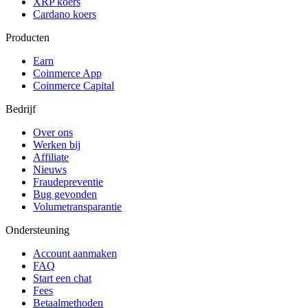
XRP koers
Cardano koers
Producten
Earn
Coinmerce App
Coinmerce Capital
Bedrijf
Over ons
Werken bij
Affiliate
Nieuws
Fraudepreventie
Bug gevonden
Volumetransparantie
Ondersteuning
Account aanmaken
FAQ
Start een chat
Fees
Betaalmethoden