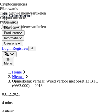
ryptocurrencies
% rewards
jkse nieuwe nieuwsartikelen
ryptocurrencies
% rewards
Coins
jkse nieuwe nieuwsartikelen
Koersen
Producten
Informatie
Over ons
Log in
Registreer
Menu
Home
Nieuws
Opmerkelijk verhaal: Wired verloor met opzet 13 BTC
(€663.000) in 2013
03.12.2021
4 mins
Auteur
: