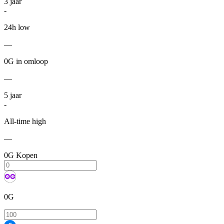
3
jaar
-
24h low
—
0G in omloop
—
5
jaar
-
All-time high
—
0G Kopen
0G