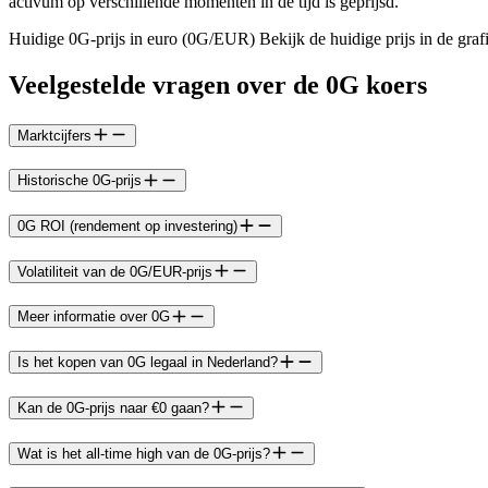
activum op verschillende momenten in de tijd is geprijsd.
Huidige 0G-prijs in euro (0G/EUR) Bekijk de huidige prijs in de graf
Veelgestelde vragen over de 0G koers
Marktcijfers
Historische 0G-prijs
0G ROI (rendement op investering)
Volatiliteit van de 0G/EUR-prijs
Meer informatie over 0G
Is het kopen van 0G legaal in Nederland?
Kan de 0G-prijs naar €0 gaan?
Wat is het all-time high van de 0G-prijs?