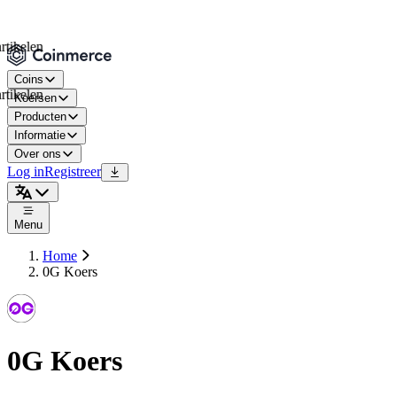
elen
Coins
elen
Koersen
Producten
Informatie
Over ons
Log in
Registreer
Menu
Home
0G Koers
0G Koers