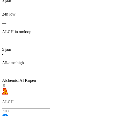
3
jaar
-
24h low
—
ALCH in omloop
—
5
jaar
-
All-time high
—
Alchemist AI Kopen
ALCH