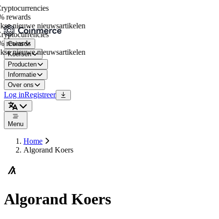
yptocurrencies
 rewards
se nieuwe nieuwsartikelen
yptocurrencies
 rewards
Coins
se nieuwe nieuwsartikelen
Koersen
Producten
Informatie
Over ons
Log in
Registreer
Menu
Home
Algorand Koers
Algorand Koers