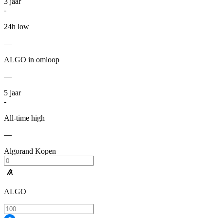
3
jaar
-
24h low
—
ALGO in omloop
—
5
jaar
-
All-time high
—
Algorand Kopen
ALGO