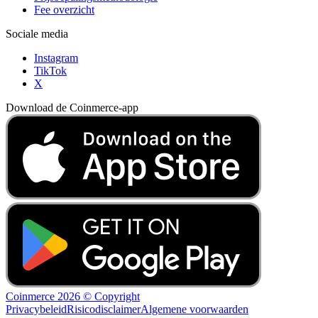
Fee overzicht
Sociale media
Instagram
TikTok
X
Download de Coinmerce-app
Coinmerce 2026 © Copyright
Privacybeleid
Risicodisclaimer
Algemene voorwaarden