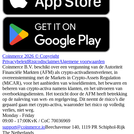
Coinmerce 2026 © Copyright
Privacybeleid
Risicodisclaimer
Algemene voorwaarden
Coinmerce B.V. beschikt over een vergunning van de Autoriteit
Financiële Markten (AFM) als crypto-activadienstverlener, in
overeenstemming met de Markets in Crypto-Assets Regulation
(MiCAR), voor het aanbieden van wisseldiensten, het bewaren en
beheren van crypto-activa namens klanten, en het uitvoeren van
overboekingsdiensten. Het toezicht door de AFM heeft betrekking
op de naleving van wet- en regelgeving. Dit neemt de risico’s die
gepaard gaan met crypto-activa, waaronder het risico op volledig
verlies, niet weg.
Monday - Friday
09:00 - 17:00
KvK / CoC 70036969
support@coinmerce.io
Beechavenue 140, 1119 PR Schiphol-Rijk
The Netherlands