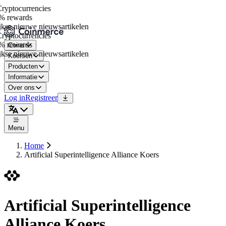
yptocurrencies
 rewards
se nieuwe nieuwsartikelen
yptocurrencies
 rewards
Coins
se nieuwe nieuwsartikelen
Koersen
Producten
Informatie
Over ons
Log in
Registreer
Menu
Home
Artificial Superintelligence Alliance Koers
Artificial Superintelligence
Alliance Koers