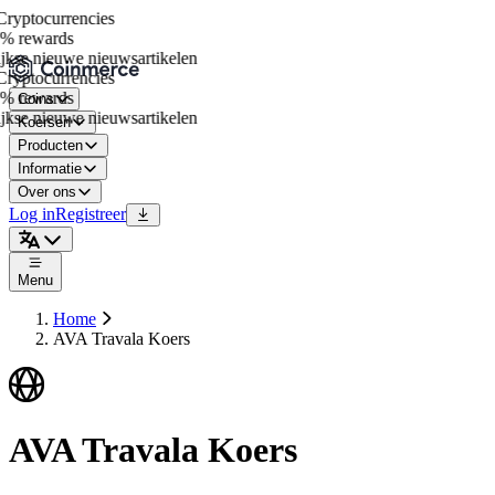
yptocurrencies
 rewards
kse nieuwe nieuwsartikelen
yptocurrencies
 rewards
Coins
kse nieuwe nieuwsartikelen
Koersen
Producten
Informatie
Over ons
Log in
Registreer
Menu
Home
AVA Travala Koers
AVA Travala Koers