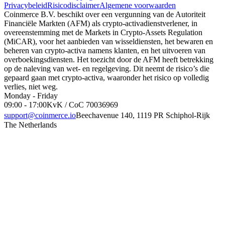
Privacybeleid
Risicodisclaimer
Algemene voorwaarden
Coinmerce B.V. beschikt over een vergunning van de Autoriteit
Financiële Markten (AFM) als crypto-activadienstverlener, in
overeenstemming met de Markets in Crypto-Assets Regulation
(MiCAR), voor het aanbieden van wisseldiensten, het bewaren en
beheren van crypto-activa namens klanten, en het uitvoeren van
overboekingsdiensten. Het toezicht door de AFM heeft betrekking
op de naleving van wet- en regelgeving. Dit neemt de risico’s die
gepaard gaan met crypto-activa, waaronder het risico op volledig
verlies, niet weg.
Monday - Friday
09:00 - 17:00
KvK / CoC 70036969
support@coinmerce.io
Beechavenue 140, 1119 PR Schiphol-Rijk
The Netherlands