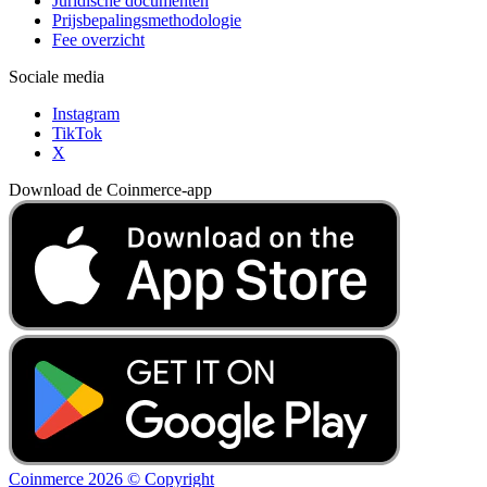
Juridische documenten
Prijsbepalingsmethodologie
Fee overzicht
Sociale media
Instagram
TikTok
X
Download de Coinmerce-app
Coinmerce 2026 © Copyright