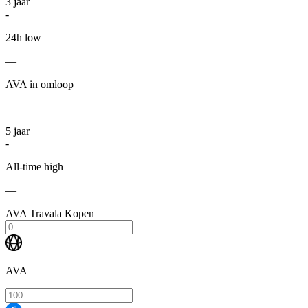
3
jaar
-
24h low
—
AVA in omloop
—
5
jaar
-
All-time high
—
AVA Travala Kopen
AVA