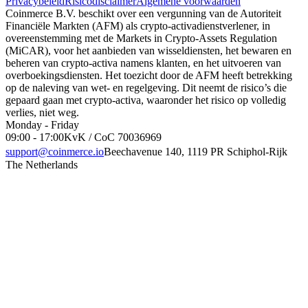
Privacybeleid
Risicodisclaimer
Algemene voorwaarden
Coinmerce B.V. beschikt over een vergunning van de Autoriteit
Financiële Markten (AFM) als crypto-activadienstverlener, in
overeenstemming met de Markets in Crypto-Assets Regulation
(MiCAR), voor het aanbieden van wisseldiensten, het bewaren en
beheren van crypto-activa namens klanten, en het uitvoeren van
overboekingsdiensten. Het toezicht door de AFM heeft betrekking
op de naleving van wet- en regelgeving. Dit neemt de risico’s die
gepaard gaan met crypto-activa, waaronder het risico op volledig
verlies, niet weg.
Monday - Friday
09:00 - 17:00
KvK / CoC 70036969
support@coinmerce.io
Beechavenue 140, 1119 PR Schiphol-Rijk
The Netherlands