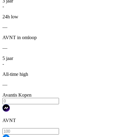
3
jaar
-
24h low
—
AVNT in omloop
—
5
jaar
-
All-time high
—
Avantis Kopen
AVNT