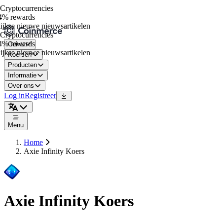
ryptocurrencies
% rewards
jkse nieuwe nieuwsartikelen
ryptocurrencies
% rewards
Coins
jkse nieuwe nieuwsartikelen
Koersen
Producten
Informatie
Over ons
Log in
Registreer
Menu
Home
Axie Infinity Koers
Axie Infinity Koers