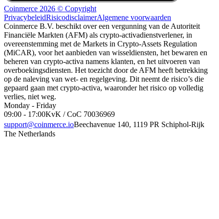
Coinmerce 2026 © Copyright
Privacybeleid
Risicodisclaimer
Algemene voorwaarden
Coinmerce B.V. beschikt over een vergunning van de Autoriteit
Financiële Markten (AFM) als crypto-activadienstverlener, in
overeenstemming met de Markets in Crypto-Assets Regulation
(MiCAR), voor het aanbieden van wisseldiensten, het bewaren en
beheren van crypto-activa namens klanten, en het uitvoeren van
overboekingsdiensten. Het toezicht door de AFM heeft betrekking
op de naleving van wet- en regelgeving. Dit neemt de risico’s die
gepaard gaan met crypto-activa, waaronder het risico op volledig
verlies, niet weg.
Monday - Friday
09:00 - 17:00
KvK / CoC 70036969
support@coinmerce.io
Beechavenue 140, 1119 PR Schiphol-Rijk
The Netherlands