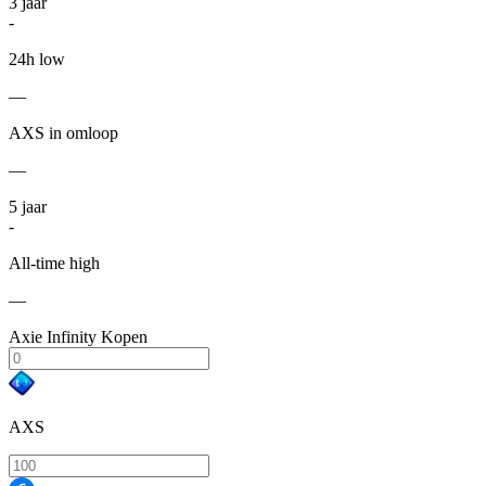
3
jaar
-
24h low
—
AXS in omloop
—
5
jaar
-
All-time high
—
Axie Infinity Kopen
AXS