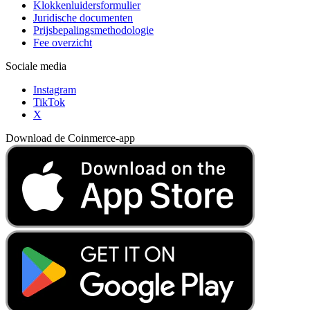
Klokkenluidersformulier
Juridische documenten
Prijsbepalingsmethodologie
Fee overzicht
Sociale media
Instagram
TikTok
X
Download de Coinmerce-app