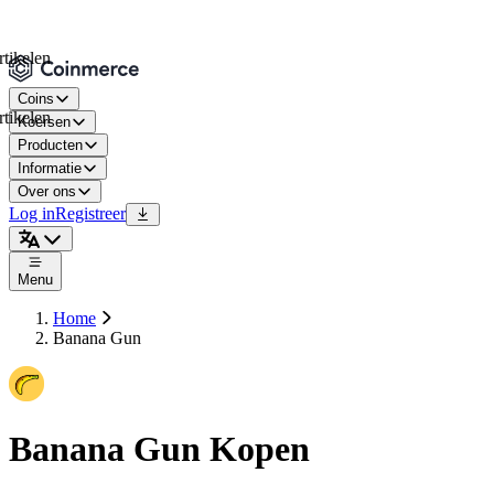
len
Coins
len
Koersen
Producten
Informatie
Over ons
Log in
Registreer
Menu
Home
Banana Gun
Banana Gun Kopen