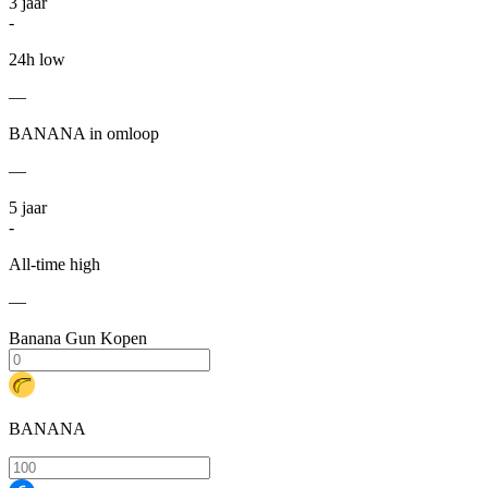
3
jaar
-
24h low
—
BANANA in omloop
—
5
jaar
-
All-time high
—
Banana Gun Kopen
BANANA