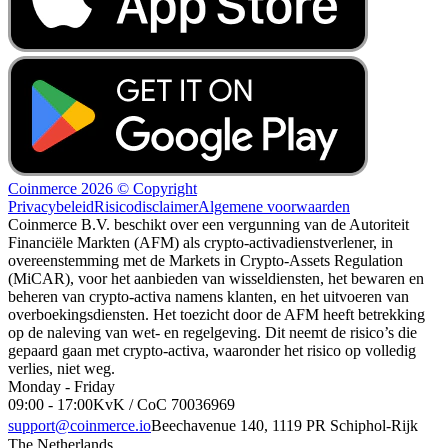
Coinmerce 2026 © Copyright
Privacybeleid
Risicodisclaimer
Algemene voorwaarden
Coinmerce B.V. beschikt over een vergunning van de Autoriteit
Financiële Markten (AFM) als crypto-activadienstverlener, in
overeenstemming met de Markets in Crypto-Assets Regulation
(MiCAR), voor het aanbieden van wisseldiensten, het bewaren en
beheren van crypto-activa namens klanten, en het uitvoeren van
overboekingsdiensten. Het toezicht door de AFM heeft betrekking
op de naleving van wet- en regelgeving. Dit neemt de risico’s die
gepaard gaan met crypto-activa, waaronder het risico op volledig
verlies, niet weg.
Monday - Friday
09:00 - 17:00
KvK / CoC 70036969
support@coinmerce.io
Beechavenue 140, 1119 PR Schiphol-Rijk
The Netherlands