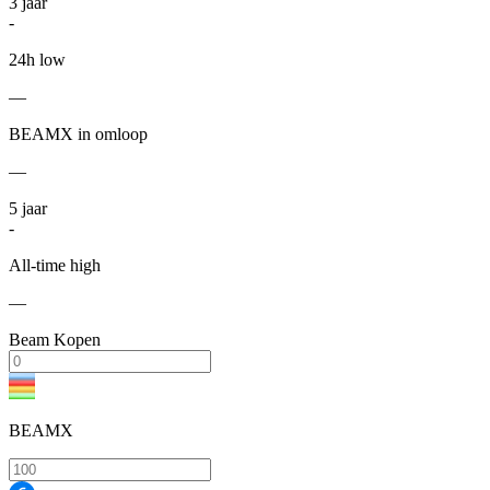
3
jaar
-
24h low
—
BEAMX in omloop
—
5
jaar
-
All-time high
—
Beam Kopen
BEAMX