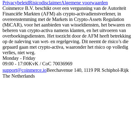
Privacybeleid
Risicodisclaimer
Algemene voorwaarden
Coinmerce B.V. beschikt over een vergunning van de Autoriteit
Financiële Markten (AFM) als crypto-activadienstverlener, in
overeenstemming met de Markets in Crypto-Assets Regulation
(MiCAR), voor het aanbieden van wisseldiensten, het bewaren en
beheren van crypto-activa namens klanten, en het uitvoeren van
overboekingsdiensten. Het toezicht door de AFM heeft betrekking
op de naleving van wet- en regelgeving. Dit neemt de risico’s die
gepaard gaan met crypto-activa, waaronder het risico op volledig
verlies, niet weg.
Monday - Friday
09:00 - 17:00
KvK / CoC 70036969
support@coinmerce.io
Beechavenue 140, 1119 PR Schiphol-Rijk
The Netherlands