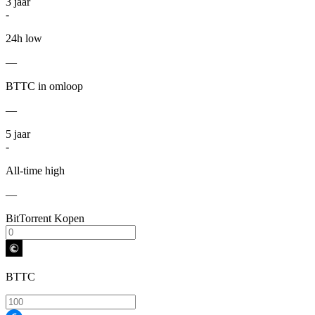
3
jaar
-
24h low
—
BTTC in omloop
—
5
jaar
-
All-time high
—
BitTorrent Kopen
BTTC