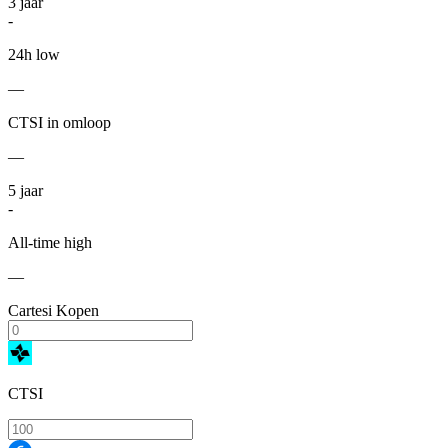
3
jaar
-
24h low
—
CTSI in omloop
—
5
jaar
-
All-time high
—
Cartesi Kopen
CTSI