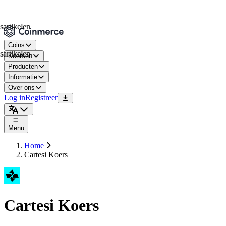
kelen
Coins
kelen
Koersen
Producten
Informatie
Over ons
Log in
Registreer
Menu
Home
Cartesi Koers
Cartesi Koers