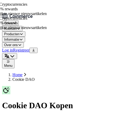
ryptocurrencies
% rewards
kse nieuwe nieuwsartikelen
ryptocurrencies
% rewards
Coins
kse nieuwe nieuwsartikelen
Koersen
Producten
Informatie
Over ons
Log in
Registreer
Menu
Home
Cookie DAO
Cookie DAO Kopen