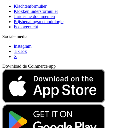
Klachtenformulier
Klokkenluidersformulier
Juridische documenten
Prijsbepalingsmethodologie
Fee overzicht
Sociale media
Instagram
TikTok
X
Download de Coinmerce-app