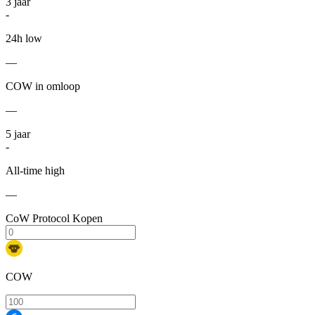
3
jaar
-
24h low
—
COW in omloop
—
5
jaar
-
All-time high
—
CoW Protocol Kopen
COW