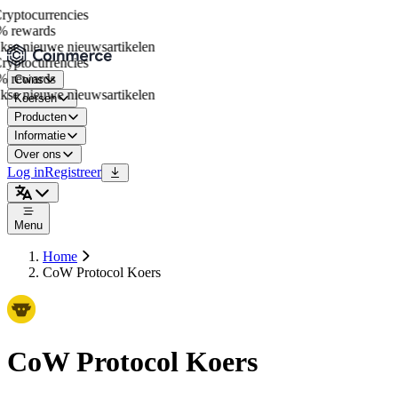
yptocurrencies
 rewards
se nieuwe nieuwsartikelen
yptocurrencies
 rewards
Coins
se nieuwe nieuwsartikelen
Koersen
Producten
Informatie
Over ons
Log in
Registreer
Menu
Home
CoW Protocol Koers
CoW Protocol Koers