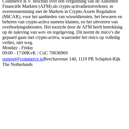
Coinmerce B.V. beschikt over een vergunning van de Autoriteit
Financiële Markten (AFM) als crypto-activadienstverlener, in
overeenstemming met de Markets in Crypto-Assets Regulation
(MiCAR), voor het aanbieden van wisseldiensten, het bewaren en
beheren van crypto-activa namens klanten, en het uitvoeren van
overboekingsdiensten. Het toezicht door de AFM heeft betrekking
op de naleving van wet- en regelgeving. Dit neemt de risico’s die
gepaard gaan met crypto-activa, waaronder het risico op volledig
verlies, niet weg.
Monday - Friday
09:00 - 17:00
KvK / CoC 70036969
support@coinmerce.io
Beechavenue 140, 1119 PR Schiphol-Rijk
The Netherlands