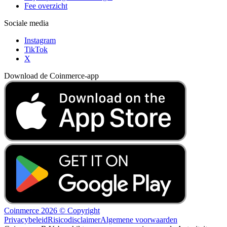
Fee overzicht
Sociale media
Instagram
TikTok
X
Download de Coinmerce-app
Coinmerce 2026 © Copyright
Privacybeleid
Risicodisclaimer
Algemene voorwaarden