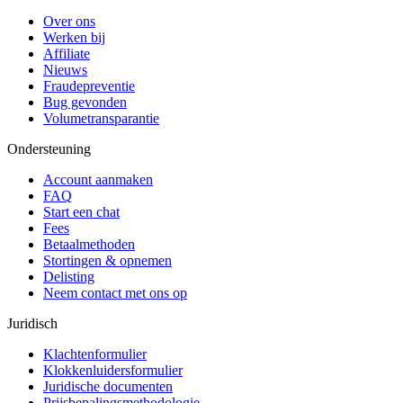
Over ons
Werken bij
Affiliate
Nieuws
Fraudepreventie
Bug gevonden
Volumetransparantie
Ondersteuning
Account aanmaken
FAQ
Start een chat
Fees
Betaalmethoden
Stortingen & opnemen
Delisting
Neem contact met ons op
Juridisch
Klachtenformulier
Klokkenluidersformulier
Juridische documenten
Prijsbepalingsmethodologie