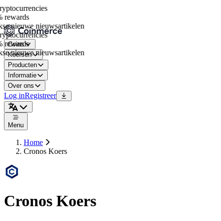
ptocurrencies
rewards
se nieuwe nieuwsartikelen
ptocurrencies
rewards
Coins
se nieuwe nieuwsartikelen
Koersen
Producten
Informatie
Over ons
Log in
Registreer
Menu
Home
Cronos Koers
Cronos Koers