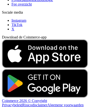
Fee overzicht
Sociale media
Instagram
TikTok
X
Download de Coinmerce-app
Coinmerce 2026 © Copyright
Privacybeleid
Risicodisclaimer
Algemene voorwaarden