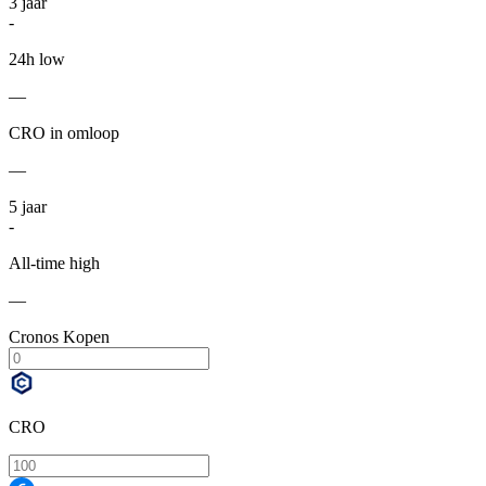
3
jaar
-
24h low
—
CRO in omloop
—
5
jaar
-
All-time high
—
Cronos Kopen
CRO