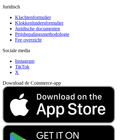
Juridisch
Klachtenformulier
Klokkenluidersformulier
Juridische documenten
Prijsbepalingsmethodologie
Fee overzicht
Sociale media
Instagram
TikTok
X
Download de Coinmerce-app