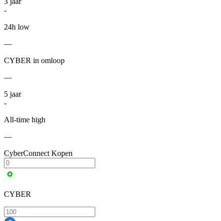
3
jaar
-
24h low
—
CYBER in omloop
—
5
jaar
-
All-time high
—
CyberConnect Kopen
CYBER