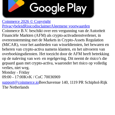
Coinmerce 2026 © Copyright
Privacybeleid
Risicodisclaimer
Algemene voorwaarden
Coinmerce B.V. beschikt over een vergunning van de Autoriteit
Financiële Markten (AFM) als crypto-activadienstverlener, in
overeenstemming met de Markets in Crypto-Assets Regulation
(MiCAR), voor het aanbieden van wisseldiensten, het bewaren en
beheren van crypto-activa namens klanten, en het uitvoeren van
overboekingsdiensten. Het toezicht door de AFM heeft betrekking
op de naleving van wet- en regelgeving. Dit neemt de risico’s die
gepaard gaan met crypto-activa, waaronder het risico op volledig
verlies, niet weg.
Monday - Friday
09:00 - 17:00
KvK / CoC 70036969
support@coinmerce.io
Beechavenue 140, 1119 PR Schiphol-Rijk
The Netherlands