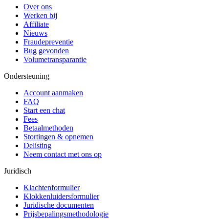
Over ons
Werken bij
Affiliate
Nieuws
Fraudepreventie
Bug gevonden
Volumetransparantie
Ondersteuning
Account aanmaken
FAQ
Start een chat
Fees
Betaalmethoden
Stortingen & opnemen
Delisting
Neem contact met ons op
Juridisch
Klachtenformulier
Klokkenluidersformulier
Juridische documenten
Prijsbepalingsmethodologie