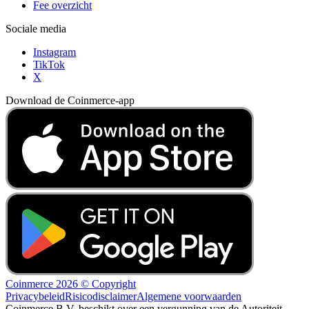
Fee overzicht
Sociale media
Instagram
TikTok
X
Download de Coinmerce-app
Coinmerce 2026 © Copyright
Privacybeleid
Risicodisclaimer
Algemene voorwaarden
Coinmerce B.V. beschikt over een vergunning van de Autoriteit