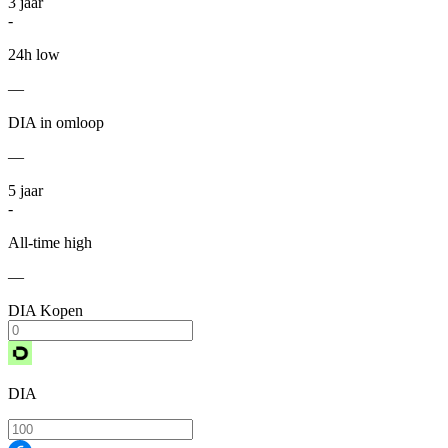
3
jaar
-
24h low
—
DIA in omloop
—
5
jaar
-
All-time high
—
DIA Kopen
DIA